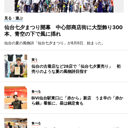
見る・遊ぶ
仙台七夕まつり開幕 中心部商店街に大型飾り300
本、青空の下で風に揺れ
仙台の夏の風物詩「仙台七夕まつり」が8月6日、始まった。
買う
仙台の古着店など28店で「仙台七夕夏売り」 初
売りのような夏の風物詩目指す
食べる
BiVi仙台駅東口に「赤から」新店 うま辛の「赤か
ら鍋」看板に、昼は鍋定食も
食べる