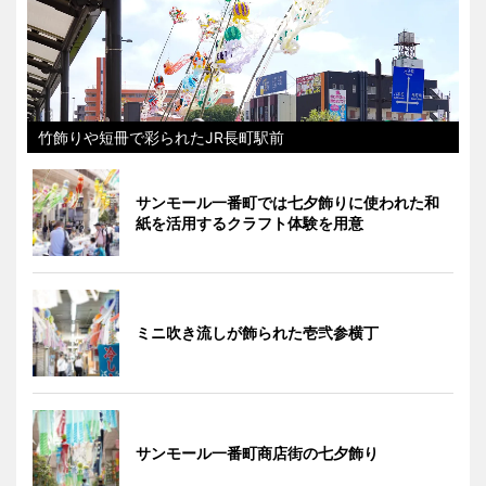
竹飾りや短冊で彩られたJR長町駅前
サンモール一番町では七夕飾りに使われた和
紙を活用するクラフト体験を用意
ミニ吹き流しが飾られた壱弐参横丁
サンモール一番町商店街の七夕飾り