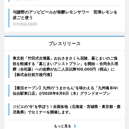
与謝野のアソビビールが発酵レモンサワー 宮津レモンを
皮ごと使う
京丹後経済新聞
プレスリリース
東北初「竹田式古墳墓」おおさきさくら花陵、墓じまいのご負
担を軽減する「墓じまいアシストプラン」を開始 ─ 合同永久埋
葬（合祀墓）への改葬がお二人目以降100,000円（税込）に
【株式会社前方後円墳】
【復活オープン】九州の”うまかもん”を味わえる「九州魂 BiVi
仙台駅東口店」が2026年8月6日（木）グランドオープン
ジビエの“今”を学ぼう！全国各地（北海道・宮城県・東京都・鹿
児島県）でセミナーを開催します。
もっと見る