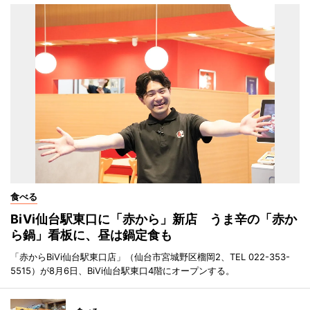
食べる
BiVi仙台駅東口に「赤から」新店 うま辛の「赤か
ら鍋」看板に、昼は鍋定食も
「赤からBiVi仙台駅東口店」（仙台市宮城野区榴岡2、TEL 022-353-
5515）が8月6日、BiVi仙台駅東口4階にオープンする。