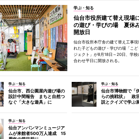
学ぶ・知る
仙台市役所建て替え現場
の遊び・学びの場 夏休
開放日
仙台市役所本庁舎の建て替え工事現
れた子どもの遊び・学びの場「こど
ジェクト」が8月18日～20日、学
合わせ平日に開放される。
学ぶ・知る
学ぶ・知る
仙台市、西公園屋内遊び場の
仙台市博物館で「
設計中間報告 まちと自然つ
らの挑戦状」 政
なぐ「大きな遊具」に
説とクイズで学ぶ
学ぶ・知る
仙台アンパンマンミュージア
ムが来館者500万人達成 15
周年の節目前に