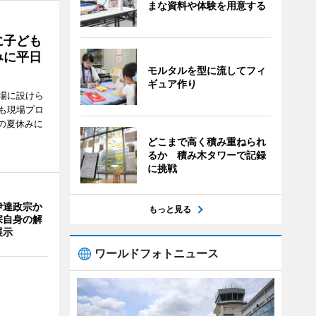
まな資料や体験を用意する
に子ども
みに平日
モルタルを型に流してフィ
ギュア作り
場に設けら
も現場プロ
校の夏休みに
どこまで高く積み重ねられ
るか 積み木タワーで記録
に挑戦
伊達政宗か
もっと見る
宗自身の解
展示
ワールドフォトニュース