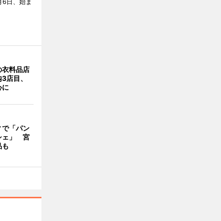
月6日、始ま
の衣料品店
内3店目、
心に
ィで「パン
シェ」 宮
品も