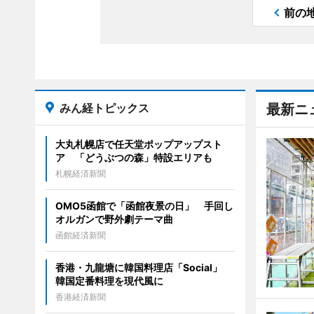
前の
みん経トピックス
最新ニ
大丸札幌店で任天堂ポップアップスト
ア 「どうぶつの森」特設エリアも
札幌経済新聞
OMO5函館で「函館夜景の日」 手回し
オルガンで野外劇テーマ曲
函館経済新聞
香港・九龍塘に韓国料理店「Social」
韓国定番料理を現代風に
香港経済新聞