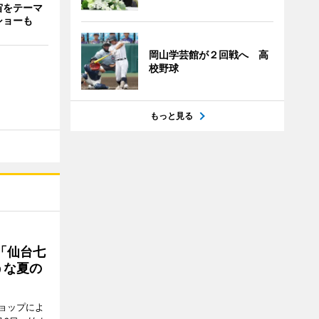
宙をテーマ
ショーも
岡山学芸館が２回戦へ 高
校野球
もっと見る
「仙台七
うな夏の
ョップによ