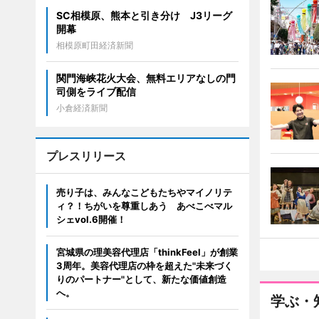
SC相模原、熊本と引き分け J3リーグ
開幕
相模原町田経済新聞
関門海峡花火大会、無料エリアなしの門
司側をライブ配信
小倉経済新聞
プレスリリース
売り子は、みんなこどもたちやマイノリテ
ィ？！ちがいを尊重しあう あべこべマル
シェvol.6開催！
宮城県の理美容代理店「thinkFeel」が創業
3周年。美容代理店の枠を超えた"未来づく
りのパートナー"として、新たな価値創造
へ。
学ぶ・