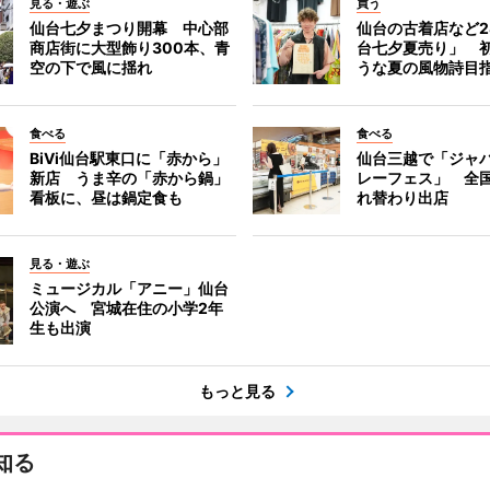
見る・遊ぶ
買う
仙台七夕まつり開幕 中心部
仙台の古着店など2
商店街に大型飾り300本、青
台七夕夏売り」 
空の下で風に揺れ
うな夏の風物詩目
食べる
食べる
BiVi仙台駅東口に「赤から」
仙台三越で「ジャ
新店 うま辛の「赤から鍋」
レーフェス」 全国
看板に、昼は鍋定食も
れ替わり出店
見る・遊ぶ
ミュージカル「アニー」仙台
公演へ 宮城在住の小学2年
生も出演
もっと見る
知る