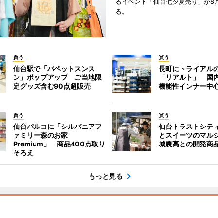
るイベント「仙台七夕夏売り」が8
る。
買う
買う
仙台駅で「パペットスンス
長町にトライアル
ン」ポップアップ ご当地限
「リアルト」 国
定グッズ含む90点超販売
機能性インナー中
買う
買う
仙台パルコに「シルバニアフ
仙台トラストシテ
ァミリー森のお家
とスイーツのマル
Premium」 商品400点取り
城農高との開発商
そろえ
もっと見る