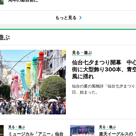
もっと見る
遊ぶ
見る・遊ぶ
仙台七夕まつり開幕 中
街に大型飾り300本、青
風に揺れ
仙台の夏の風物詩「仙台七夕まつり
日、始まった。
見る・遊ぶ
見る・遊ぶ
ミュージカル「アニー」仙台
楽天イーグルスの