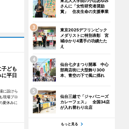
東北大大学院の小山あゆみ
さんに「女性研究者奨励
賞」 住友生命の支援事業
東京2025デフリンピック
メダリストに特別表彰 宮
城ゆかり4選手の功績たた
え
仙台七夕まつり開幕 中心
に子ども
部商店街に大型飾り300
みに平日
本、青空の下で風に揺れ
場に設けら
仙台三越で「ジャパニーズ
も現場プロ
カレーフェス」 全国34店
校の夏休みに
が入れ替わり出店
もっと見る