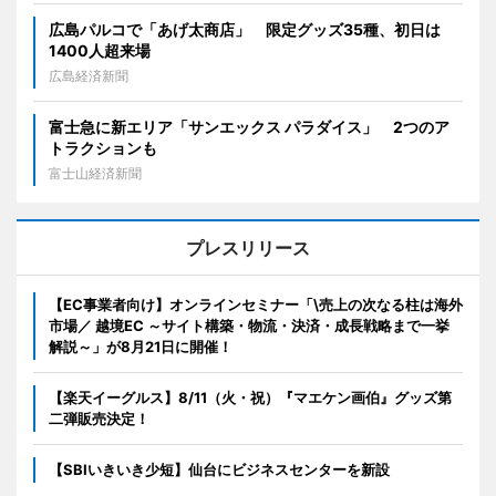
広島パルコで「あげ太商店」 限定グッズ35種、初日は
1400人超来場
広島経済新聞
富士急に新エリア「サンエックス パラダイス」 2つのア
トラクションも
富士山経済新聞
プレスリリース
【EC事業者向け】オンラインセミナー「\売上の次なる柱は海外
市場／ 越境EC ～サイト構築・物流・決済・成長戦略まで一挙
解説～」が8月21日に開催！
【楽天イーグルス】8/11（火・祝）『マエケン画伯』グッズ第
二弾販売決定！
【SBIいきいき少短】仙台にビジネスセンターを新設