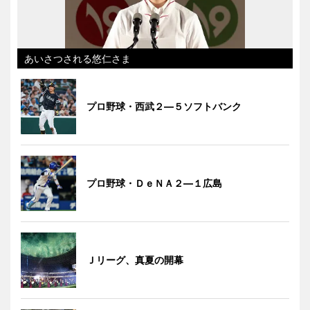
あいさつされる悠仁さま
プロ野球・西武２―５ソフトバンク
プロ野球・ＤｅＮＡ２―１広島
Ｊリーグ、真夏の開幕