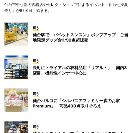
仙台市中心部の古着店やセレクトショップによるイベント「仙台七夕夏
売り」が8月6日、始まる。
買う
仙台駅で「パペットスンスン」ポップアップ ご当
地限定グッズ含む90点超販売
買う
長町にトライアルの衣料品店「リアルト」 国内3
店目、機能性インナー中心に
買う
仙台パルコに「シルバニアファミリー森のお家
Premium」 商品400点取りそろえ
買う