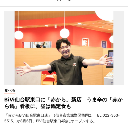
食べる
BiVi仙台駅東口に「赤から」新店 うま辛の「赤か
ら鍋」看板に、昼は鍋定食も
「赤からBiVi仙台駅東口店」（仙台市宮城野区榴岡2、TEL 022-353-
5515）が8月6日、BiVi仙台駅東口4階にオープンする。