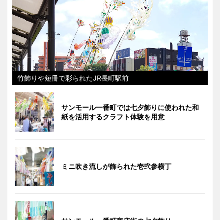
竹飾りや短冊で彩られたJR長町駅前
サンモール一番町では七夕飾りに使われた和
紙を活用するクラフト体験を用意
ミニ吹き流しが飾られた壱弐参横丁