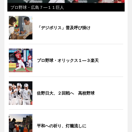
プロ野球・広島７―１１巨人
「デジポリス」普及呼び掛け
プロ野球・オリックス１―３楽天
佐野日大、２回戦へ 高校野球
平和への祈り、灯籠流しに