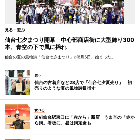
見る・遊ぶ
仙台七夕まつり開幕 中心部商店街に大型飾り300
本、青空の下で風に揺れ
仙台の夏の風物詩「仙台七夕まつり」が8月6日、始まった。
買う
仙台の古着店など28店で「仙台七夕夏売り」 初
売りのような夏の風物詩目指す
食べる
BiVi仙台駅東口に「赤から」新店 うま辛の「赤か
ら鍋」看板に、昼は鍋定食も