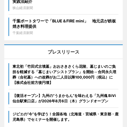
実践法紹介
狭山経済新聞
千葉ポートタワーで「BLUE＆FIRE mini」 地元店が鉄板
焼き料理提供
千葉経済新聞
プレスリリース
東北初「竹田式古墳墓」おおさきさくら花陵、墓じまいのご負
担を軽減する「墓じまいアシストプラン」を開始 ─ 合同永久埋
葬（合祀墓）への改葬がお二人目以降100,000円（税込）に
【株式会社前方後円墳】
【復活オープン】九州の”うまかもん”を味わえる「九州魂 BiVi
仙台駅東口店」が2026年8月6日（木）グランドオープン
ジビエの“今”を学ぼう！全国各地（北海道・宮城県・東京都・鹿
児島県）でセミナーを開催します。