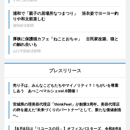
浦和で「親子の居場所なつまつり」 浴衣姿でヨーヨー釣
りや和太鼓楽しむ
浦和経済新聞
厚狭に保護猫カフェ「ねことおちゃ」 古民家改築、猫と
の触れ合いも
山口宇部経済新聞
プレスリリース
売り子は、みんなこどもたちやマイノリティ？！ちがいを尊重
しあう あべこべマルシェvol.6開催！
宮城県の理美容代理店「thinkFeel」が創業3周年。美容代理店
の枠を超えた"未来づくりのパートナー"として、新たな価値創造
へ。
【8月8日は「リユースの日」】オフィスバスターズ、令和8年8