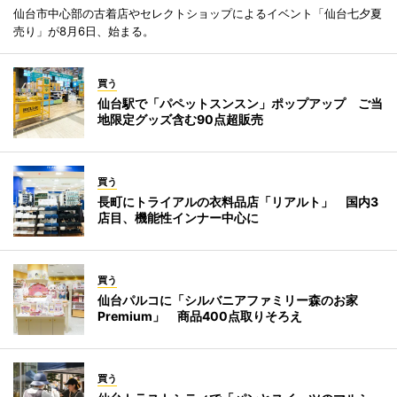
仙台市中心部の古着店やセレクトショップによるイベント「仙台七夕夏
売り」が8月6日、始まる。
買う
仙台駅で「パペットスンスン」ポップアップ ご当
地限定グッズ含む90点超販売
買う
長町にトライアルの衣料品店「リアルト」 国内3
店目、機能性インナー中心に
買う
仙台パルコに「シルバニアファミリー森のお家
Premium」 商品400点取りそろえ
買う