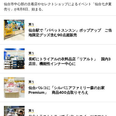
仙台市中心部の古着店やセレクトショップによるイベント「仙台七夕夏
売り」が8月6日、始まる。
買う
仙台駅で「パペットスンスン」ポップアップ ご当
地限定グッズ含む90点超販売
買う
長町にトライアルの衣料品店「リアルト」 国内3
店目、機能性インナー中心に
買う
仙台パルコに「シルバニアファミリー森のお家
Premium」 商品400点取りそろえ
買う