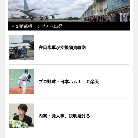
Ｐ１哨戒機、ジブチへ出発
在日米軍が支援物資輸送
プロ野球・日本ハム１―０楽天
内閣・党人事、説明避ける