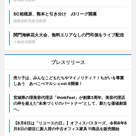
SC相模原、熊本と引き分け J3リーグ開幕
相模原町田経済新聞
関門海峡花火大会、無料エリアなしの門司側をライブ配信
小倉経済新聞
プレスリリース
売り子は、みんなこどもたちやマイノリティ？！ちがいを尊重
しあう あべこべマルシェvol.6開催！
宮城県の理美容代理店「thinkFeel」が創業3周年。美容代理店
の枠を超えた"未来づくりのパートナー"として、新たな価値創造
へ。
【8月8日は「リユースの日」】オフィスバスターズ、令和8年8
月8日の節目に新入荷の中古オフィス家具 11商品を販売開始