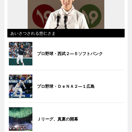
あいさつされる悠仁さま
プロ野球・西武２―５ソフトバンク
プロ野球・ＤｅＮＡ２―１広島
Ｊリーグ、真夏の開幕