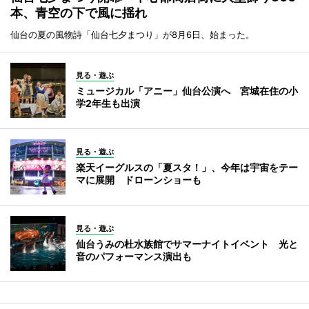
本、青空の下で風に揺れ
仙台の夏の風物詩「仙台七夕まつり」が8月6日、始まった。
見る・遊ぶ
ミュージカル「アニー」仙台公演へ 宮城在住の小
学2年生も出演
見る・遊ぶ
楽天イーグルスの「夏スタ！」、今年は宇宙をテー
マに展開 ドローンショーも
見る・遊ぶ
仙台うみの杜水族館でサマーナイトイベント 光と
音のパフォーマンス演出も