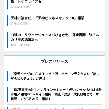
催、レゲエライブも
東大阪経済新聞
天神に複合ビル「天神ビジネスセンターII」開業
天神経済新聞
白浜の「リヴァージュ・スパひきがわ」営業再開 強アル
カリ性の源泉湯も
和歌山経済新聞
プレスリリース
【楽天イーグルス】8/11（火・祝）ポケモン天文台より『ほし
ぞらピカチュウ』が来場！
【EC事業者向け】オンラインセミナー「\売上の次なる柱は海外
市場／ 越境EC ～サイト構築・物流・決済・成長戦略まで一挙
解説～」が8月21日に開催！