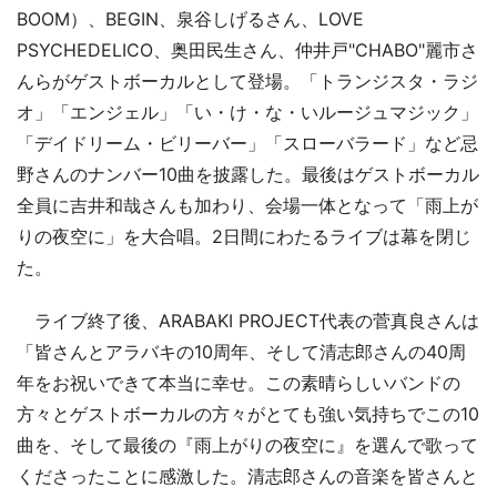
BOOM）、BEGIN、泉谷しげるさん、LOVE
PSYCHEDELICO、奥田民生さん、仲井戸"CHABO"麗市さ
んらがゲストボーカルとして登場。「トランジスタ・ラジ
オ」「エンジェル」「い・け・な・いルージュマジック」
「デイドリーム・ビリーバー」「スローバラード」など忌
野さんのナンバー10曲を披露した。最後はゲストボーカル
全員に吉井和哉さんも加わり、会場一体となって「雨上が
りの夜空に」を大合唱。2日間にわたるライブは幕を閉じ
た。
ライブ終了後、ARABAKI PROJECT代表の菅真良さんは
「皆さんとアラバキの10周年、そして清志郎さんの40周
年をお祝いできて本当に幸せ。この素晴らしいバンドの
方々とゲストボーカルの方々がとても強い気持ちでこの10
曲を、そして最後の『雨上がりの夜空に』を選んで歌って
くださったことに感激した。清志郎さんの音楽を皆さんと