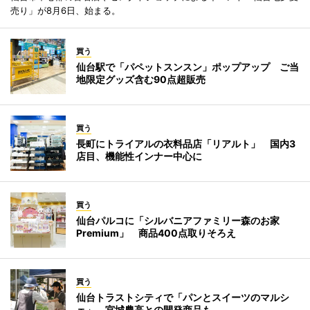
売り」が8月6日、始まる。
買う
仙台駅で「パペットスンスン」ポップアップ ご当
地限定グッズ含む90点超販売
買う
長町にトライアルの衣料品店「リアルト」 国内3
店目、機能性インナー中心に
買う
仙台パルコに「シルバニアファミリー森のお家
Premium」 商品400点取りそろえ
買う
仙台トラストシティで「パンとスイーツのマルシ
ェ」 宮城農高との開発商品も