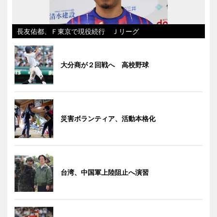
長友佑都、Ｆ東京で現役続行 Ｊリーグ
大分商が２回戦へ 高校野球
災害ボランティア、活動本格化
台湾、中国軍上陸阻止へ演習