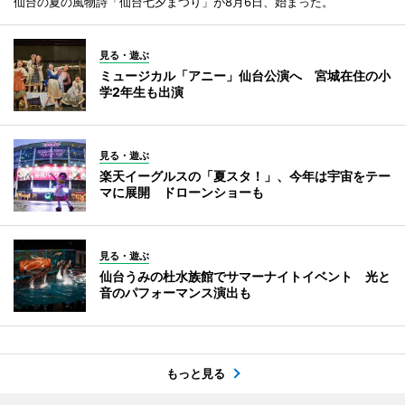
仙台の夏の風物詩「仙台七夕まつり」が8月6日、始まった。
見る・遊ぶ
ミュージカル「アニー」仙台公演へ 宮城在住の小
学2年生も出演
見る・遊ぶ
楽天イーグルスの「夏スタ！」、今年は宇宙をテー
マに展開 ドローンショーも
見る・遊ぶ
仙台うみの杜水族館でサマーナイトイベント 光と
音のパフォーマンス演出も
もっと見る