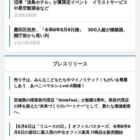
沼津「淡島ホテル」が夏限定イベント イラストサービス
や星空観望会など
沼津経済新聞
墨田区役所、「令和8年8月8日婚」 300人超が婚姻届、
開庁前から長い列
すみだ経済新聞
プレスリリース
売り子は、みんなこどもたちやマイノリティ？！ちがいを尊重
しあう あべこべマルシェvol.6開催！
宮城県の理美容代理店「thinkFeel」が創業3周年。美容代理店
の枠を超えた"未来づくりのパートナー"として、新たな価値創造
へ。
【8月8日は「リユースの日」】オフィスバスターズ、令和8年8
月8日の節目に新入荷の中古オフィス家具 11商品を販売開始