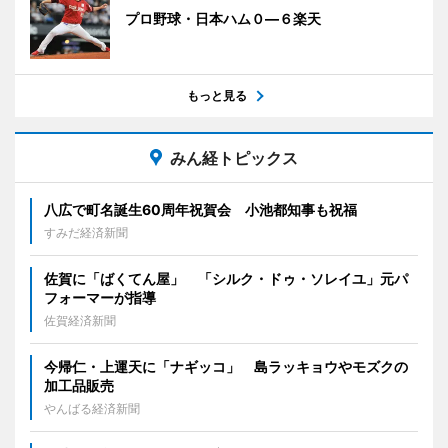
プロ野球・日本ハム０―６楽天
もっと見る
みん経トピックス
八広で町名誕生60周年祝賀会 小池都知事も祝福
すみだ経済新聞
佐賀に「ばくてん屋」 「シルク・ドゥ・ソレイユ」元パ
フォーマーが指導
佐賀経済新聞
今帰仁・上運天に「ナギッコ」 島ラッキョウやモズクの
加工品販売
やんばる経済新聞