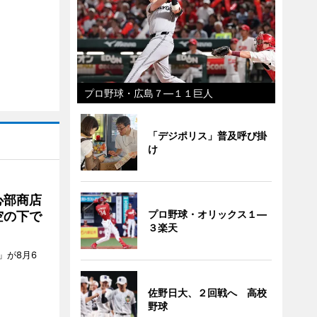
プロ野球・広島７―１１巨人
「デジポリス」普及呼び掛
け
心部商店
プロ野球・オリックス１―
空の下で
３楽天
」が8月6
佐野日大、２回戦へ 高校
野球