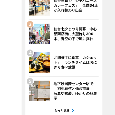
仙台三越で「ジャパニーズ
カレーフェス」 全国34店
が入れ替わり出店
仙台七夕まつり開幕 中心
部商店街に大型飾り300
本、青空の下で風に揺れ
北四番丁に食堂「カシェッ
ト」 ランチタイムはおに
ぎり食べ放題
地下鉄国際センター駅で
「羽生結弦と仙台市展」
写真や衣装、ゆかりの品展
示
もっと見る