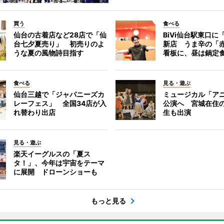
買う
食べる
仙台の古着店など28店で「仙
BiVi仙台駅東口に
台七夕夏売り」 初売りのよ
新店 うま辛の「
うな夏の風物詩目指す
看板に、昼は鍋定
食べる
見る・遊ぶ
仙台三越で「ジャパニーズカ
ミュージカル「ア
レーフェス」 全国34店が入
公演へ 宮城在住
れ替わり出店
生も出演
見る・遊ぶ
楽天イーグルスの「夏ス
タ！」、今年は宇宙をテーマ
に展開 ドローンショーも
もっと見る