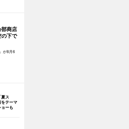
心部商店
空の下で
」が8月6
「夏ス
宙をテーマ
ショーも