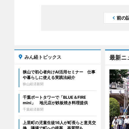
前の
みん経トピックス
最新ニ
狭山で初心者向けAI活用セミナー 仕事
や暮らしに使える実践法紹介
狭山経済新聞
千葉ポートタワーで「BLUE＆FIRE
mini」 地元店が鉄板焼き料理提供
千葉経済新聞
上里町の児童生徒16人が町長らと意見交
換 議場で町への提案、再質問も