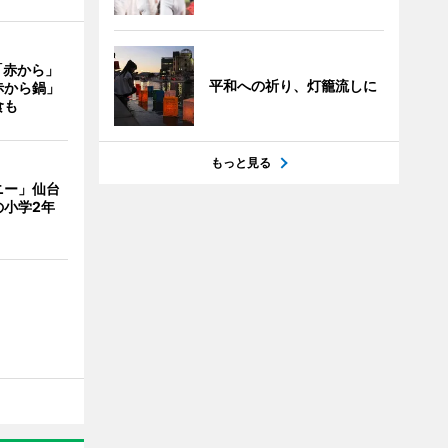
「赤から」
平和への祈り、灯籠流しに
赤から鍋」
食も
もっと見る
ニー」仙台
の小学2年