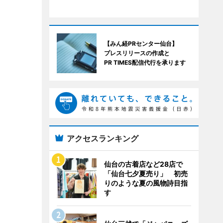
【みん経PRセンター仙台】
プレスリリースの作成と
PR TIMES配信代行を承ります
アクセスランキング
仙台の古着店など28店で
「仙台七夕夏売り」 初売
りのような夏の風物詩目指
す