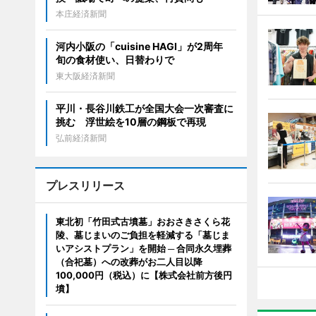
本庄経済新聞
河内小阪の「cuisine HAGI」が2周年
旬の食材使い、日替わりで
東大阪経済新聞
平川・長谷川鉄工が全国大会一次審査に
挑む 浮世絵を10層の鋼板で再現
弘前経済新聞
プレスリリース
東北初「竹田式古墳墓」おおさきさくら花
陵、墓じまいのご負担を軽減する「墓じま
いアシストプラン」を開始 ─ 合同永久埋葬
（合祀墓）への改葬がお二人目以降
100,000円（税込）に【株式会社前方後円
墳】