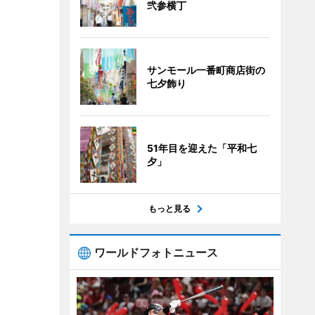
弐参横丁
サンモール一番町商店街の
七夕飾り
51年目を迎えた「平和七
夕」
もっと見る
ワールドフォトニュース