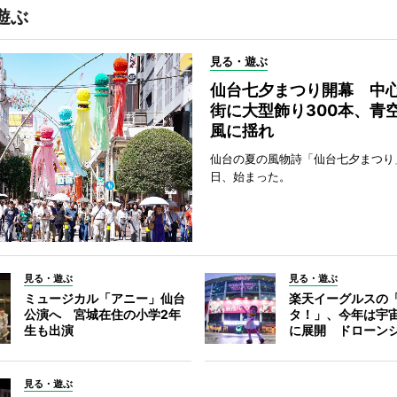
遊ぶ
見る・遊ぶ
仙台七夕まつり開幕 中
街に大型飾り300本、青
風に揺れ
仙台の夏の風物詩「仙台七夕まつり
日、始まった。
見る・遊ぶ
見る・遊ぶ
ミュージカル「アニー」仙台
楽天イーグルスの
公演へ 宮城在住の小学2年
タ！」、今年は宇
生も出演
に展開 ドローン
見る・遊ぶ