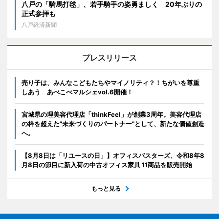
八戸の「騎馬打毬」、若手騎手の姿勇ましく 20年ぶりの
正式参拝も
八戸経済新聞
プレスリリース
売り子は、みんなこどもたちやマイノリティ？！ちがいを尊重
しあう あべこべマルシェvol.6開催！
宮城県の理美容代理店「thinkFeel」が創業3周年。美容代理店
の枠を超えた"未来づくりのパートナー"として、新たな価値創造
へ。
【8月8日は「リユースの日」】オフィスバスターズ、令和8年8
月8日の節目に新入荷の中古オフィス家具 11商品を販売開始
もっと見る