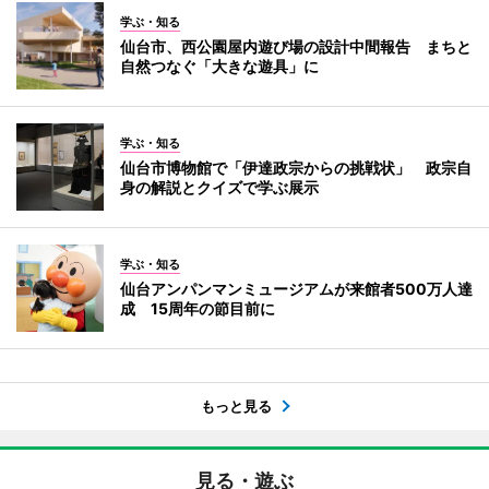
学ぶ・知る
仙台市、西公園屋内遊び場の設計中間報告 まちと
自然つなぐ「大きな遊具」に
学ぶ・知る
仙台市博物館で「伊達政宗からの挑戦状」 政宗自
身の解説とクイズで学ぶ展示
学ぶ・知る
仙台アンパンマンミュージアムが来館者500万人達
成 15周年の節目前に
もっと見る
見る・遊ぶ