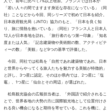
人で、前年に比べて7%以上増加。フランスでは日本が
「若い人々の間でますます身近な存在になっている」（同
社）ことなどから今回、同シリーズで初めて日本を紹介。
日本政府観光局（JNTO）協力のもと、「日本を良く知
り、旅に情熱を抱いている」（同社）フランス人と日本人
12人が日本各地を訪れ、「旅行者のもつ第一印象」「知名
度または人気」「記念建築物や美術館の数、アクティビテ
ィーの数」「美観」など9つの基準で評価した。
今回、同社では松島を「自然であれ建築物であれ、日本
と世界からやってくる旅人たちを魅力する美観が特徴的」
と評し、3つ星に認定。そのほか県内では、2つ星に「塩
竈」、1つ星に「仙台とその周辺」が選ばれた。
松島観光協会の広報担当者は、「外国語で紹介されるこ
とで、世界各地の大勢の方に国際観光地として位置付けさ
れる良い機会になると期待を寄せている。これを機に、よ