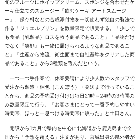
旬のフルーツにホイップクリーム、スポンジを合わせたケ
ーキ仕立てのスムージー「飲むケーキ アートスムージ
ー」、保存料などの合成添付物を一切使わず独自の製法で
作る「ジュエルプリン」を数量限定で販売する。「少しで
も食品（乳製品）ロスを救う商品であること」「品物だけ
でなく『笑顔』も一緒に届けられるような商品であるこ
と」「生産から物流、衛生面まで自社基準をクリアした商
品であること」から3種類を選んだという。
一つ一つ手作業で、休業要請により少人数のスタッフで
受注から製造・梱包（こんぽう）・発送まで行っているこ
とから、商品の予約受け付けは毎日21時～24時の3時間の
み数量限定で行う。「お客さまにとって一番予約しやすい
時間帯、ほっと一息つける時間帯に絞った」と土田さん。
開設から1カ月で県内を中心に北海道から鹿児島まで全
国から「予想を超える」注文があり、宮城出身の県外者が