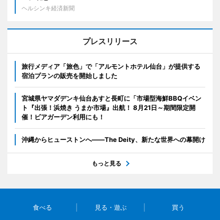
ヘルシンキ経済新聞
プレスリリース
旅行メディア「旅色」で「アルモントホテル仙台」が提供する
宿泊プランの販売を開始しました
宮城県ヤマダデンキ仙台あすと長町に「市場型海鮮BBQイベン
ト『出張！浜焼き うまか市場』出航！ 8月21日～期間限定開
催！ビアガーデン利用にも！
沖縄からヒューストンへ――The Deity、新たな世界への幕開け
もっと見る
食べる
見る・遊ぶ
買う