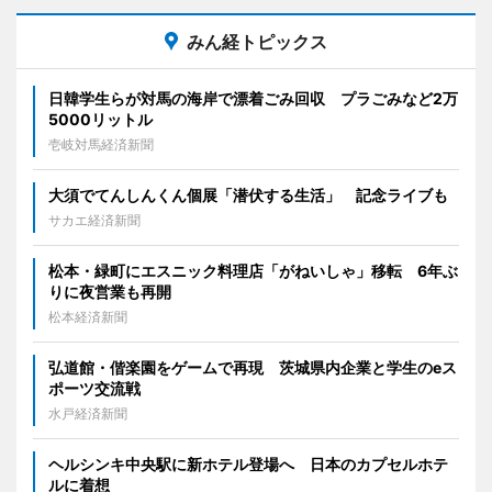
みん経トピックス
日韓学生らが対馬の海岸で漂着ごみ回収 プラごみなど2万
5000リットル
壱岐対馬経済新聞
大須でてんしんくん個展「潜伏する生活」 記念ライブも
サカエ経済新聞
松本・緑町にエスニック料理店「がねいしゃ」移転 6年ぶ
りに夜営業も再開
松本経済新聞
弘道館・偕楽園をゲームで再現 茨城県内企業と学生のeス
ポーツ交流戦
水戸経済新聞
ヘルシンキ中央駅に新ホテル登場へ 日本のカプセルホテ
ルに着想