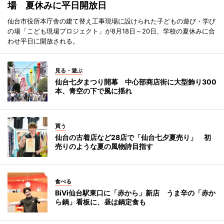
場 夏休みに平日開放日
仙台市役所本庁舎の建て替え工事現場に設けられた子どもの遊び・学び
の場「こども現場プロジェクト」が8月18日～20日、学校の夏休みに合
わせ平日に開放される。
見る・遊ぶ
仙台七夕まつり開幕 中心部商店街に大型飾り300
本、青空の下で風に揺れ
買う
仙台の古着店など28店で「仙台七夕夏売り」 初
売りのような夏の風物詩目指す
食べる
BiVi仙台駅東口に「赤から」新店 うま辛の「赤か
ら鍋」看板に、昼は鍋定食も