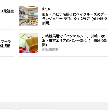
食べる
り元祖生
仙台・ハピナ名掛丁にベイクルーズのブー
ランジェリー 渋谷に次ぐ2号店（仙台経済
新聞）
川崎競馬場で「パンマルシェ」 川崎・横
浜・東京エリアのパン一堂に（川崎経済新
名ブーラ
聞）
経済新
川崎経済新聞