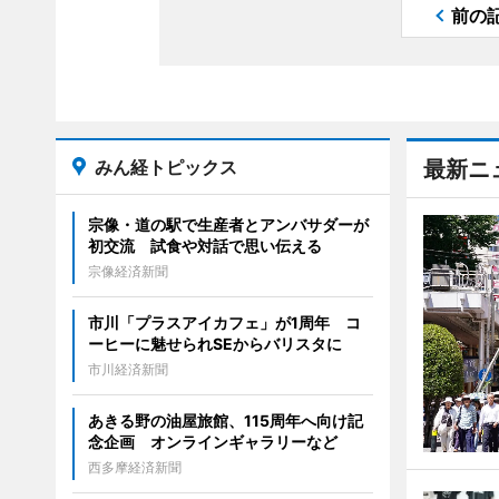
前の
みん経トピックス
最新ニ
宗像・道の駅で生産者とアンバサダーが
初交流 試食や対話で思い伝える
宗像経済新聞
市川「プラスアイカフェ」が1周年 コ
ーヒーに魅せられSEからバリスタに
市川経済新聞
あきる野の油屋旅館、115周年へ向け記
念企画 オンラインギャラリーなど
西多摩経済新聞