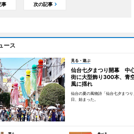
記事
次の記事
ュース
見る・遊ぶ
仙台七夕まつり開幕 中
街に大型飾り300本、青
風に揺れ
仙台の夏の風物詩「仙台七夕まつり
日、始まった。
買う
食べる