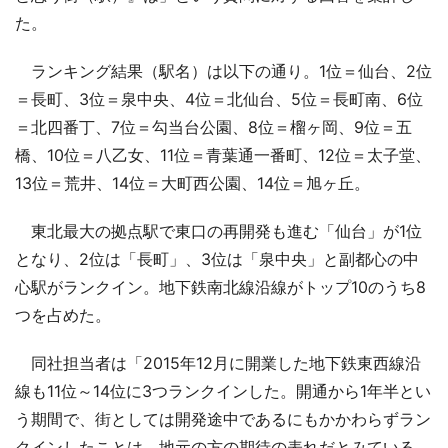
た。
ランキング結果（駅名）は以下の通り。1位＝仙台、2位
＝長町、3位＝泉中央、4位＝北仙台、5位＝長町南、6位
＝北四番丁、7位＝勾当台公園、8位＝榴ヶ岡、9位＝五
橋、10位＝八乙女、11位＝青葉通一番町、12位＝太子堂、
13位＝荒井、14位＝大町西公園、14位＝旭ヶ丘。
東北最大の拠点駅で東口の再開発も進む「仙台」が1位
となり、2位は「長町」、3位は「泉中央」と副都心の中
心駅がランクイン。地下鉄南北線沿線がトップ10のうち8
つを占めた。
同社担当者は「2015年12月に開業した地下鉄東西線沿
線も11位～14位に3つランクインした。開通から1年半とい
う期間で、街としては開発途中であるにもかかわらずラン
クインしたことは、地元の方の期待の表れだとみている。