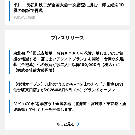
平川・長谷川鉄工が全国大会一次審査に挑む 浮世絵を10
層の鋼板で再現
弘前経済新聞
プレスリリース
東北初「竹田式古墳墓」おおさきさくら花陵、墓じまいのご負
担を軽減する「墓じまいアシストプラン」を開始 ─ 合同永久埋
葬（合祀墓）への改葬がお二人目以降100,000円（税込）に
【株式会社前方後円墳】
【復活オープン】九州の”うまかもん”を味わえる「九州魂 BiVi
仙台駅東口店」が2026年8月6日（木）グランドオープン
ジビエの“今”を学ぼう！全国各地（北海道・宮城県・東京都・鹿
児島県）でセミナーを開催します。
もっと見る