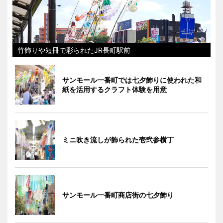
竹飾りや短冊で彩られたJR長町駅前
サンモール一番町では七夕飾りに使われた和
紙を活用するクラフト体験を用意
ミニ吹き流しが飾られた壱弐参横丁
サンモール一番町商店街の七夕飾り