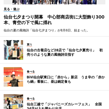
見る・遊ぶ
仙台七夕まつり開幕 中心部商店街に大型飾り300
本、青空の下で風に揺れ
仙台の夏の風物詩「仙台七夕まつり」が8月6日、始まった。
買う
仙台の古着店など28店で「仙台七夕夏売り」 初
売りのような夏の風物詩目指す
食べる
BiVi仙台駅東口に「赤から」新店 うま辛の「赤か
ら鍋」看板に、昼は鍋定食も
食べる
仙台三越で「ジャパニーズカレーフェス」 全国
34店が入れ替わり出店