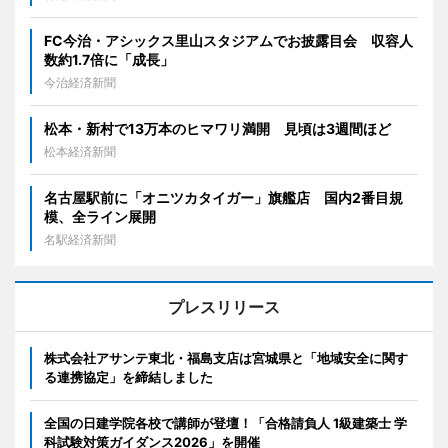
FC今治・アシックス里山スタジアムでお披露目会 収容人
数約1.7倍に「成長」
今治経済新聞
松本・新村で13万本のヒマワリ満開 見頃は3週間ほど
松本経済新聞
名古屋駅前に「オニツカタイガー」旗艦店 国内2番目規
模、全ライン展開
名駅経済新聞
プレスリリース
株式会社アサンテ東北・福島支店は宮城県と「地域安全に関す
る連携協定」を締結しました
全国の日建学院各校で講師が登壇！「合格請負人 1級建築士 学
科試験対策ガイダンス2026」を開催