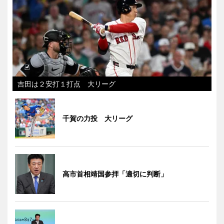
吉田は２安打１打点 大リーグ
千賀の力投 大リーグ
高市首相靖国参拝「適切に判断」