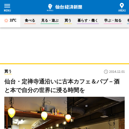
33°C
食べる
見る・遊ぶ
買う
暮らす・働く
学ぶ・知る
買う
2014.12.01
仙台・定禅寺通沿いに古本カフェ＆パブ－酒
と本で自分の世界に浸る時間を