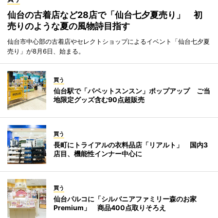
仙台の古着店など28店で「仙台七夕夏売り」 初
売りのような夏の風物詩目指す
仙台市中心部の古着店やセレクトショップによるイベント「仙台七夕夏
売り」が8月6日、始まる。
買う
仙台駅で「パペットスンスン」ポップアップ ご当
地限定グッズ含む90点超販売
買う
長町にトライアルの衣料品店「リアルト」 国内3
店目、機能性インナー中心に
買う
仙台パルコに「シルバニアファミリー森のお家
Premium」 商品400点取りそろえ