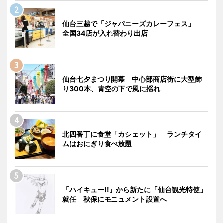
仙台三越で「ジャパニーズカレーフェス」
全国34店が入れ替わり出店
仙台七夕まつり開幕 中心部商店街に大型飾
り300本、青空の下で風に揺れ
北四番丁に食堂「カシェット」 ランチタイ
ムはおにぎり食べ放題
「ハイキュー!!」から新たに「仙台観光特使」
就任 秋保にモニュメント設置へ