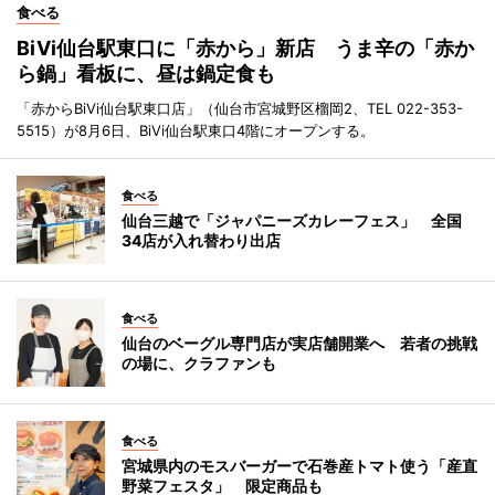
食べる
BiVi仙台駅東口に「赤から」新店 うま辛の「赤か
ら鍋」看板に、昼は鍋定食も
「赤からBiVi仙台駅東口店」（仙台市宮城野区榴岡2、TEL 022-353-
5515）が8月6日、BiVi仙台駅東口4階にオープンする。
食べる
仙台三越で「ジャパニーズカレーフェス」 全国
34店が入れ替わり出店
食べる
仙台のベーグル専門店が実店舗開業へ 若者の挑戦
の場に、クラファンも
食べる
宮城県内のモスバーガーで石巻産トマト使う「産直
野菜フェスタ」 限定商品も