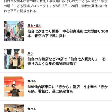
仙台市役所本庁舎の建て替え工事現場に設けられた子どもの遊び・学び
の場「こども現場プロジェクト」が8月18日～20日、学校の夏休みに合
わせ平日に開放される。
見る・遊ぶ
仙台七夕まつり開幕 中心部商店街に大型飾り300
本、青空の下で風に揺れ
買う
仙台の古着店など28店で「仙台七夕夏売り」 初
売りのような夏の風物詩目指す
食べる
BiVi仙台駅東口に「赤から」新店 うま辛の「赤か
ら鍋」看板に、昼は鍋定食も
食べる