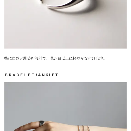
指に自然と馴染む設計で、見た目以上に軽やかな付け心地。
ＢＲＡＣＥＬＥＴ / A N K L E T