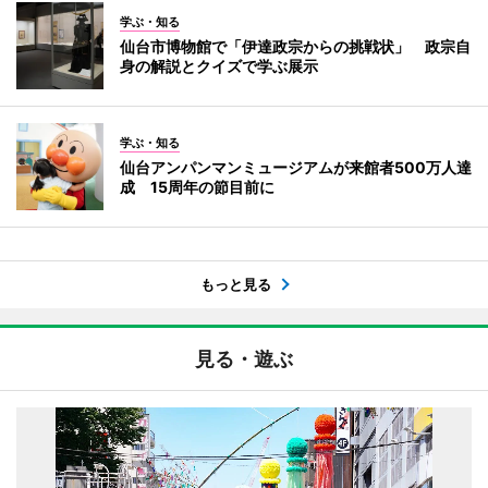
学ぶ・知る
仙台市博物館で「伊達政宗からの挑戦状」 政宗自
身の解説とクイズで学ぶ展示
学ぶ・知る
仙台アンパンマンミュージアムが来館者500万人達
成 15周年の節目前に
もっと見る
見る・遊ぶ