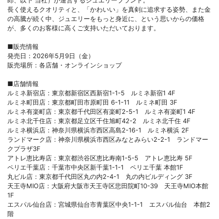
郎、以下 当社）が運営するジュエリーブランド。
長く使えるクオリティと、「かわいい」を真剣に追求する姿勢、また金
の高騰が続く中、ジュエリーをもっと身近に、という思いからの価格
が、多くのお客様に高くご支持いただいております。
■販売情報
発売日：2026年5月9日（金）
販売場所：各店舗・オンラインショップ
■店舗情報
ルミネ新宿店：東京都新宿区西新宿1-1-5 ルミネ新宿1 4F
ルミネ町田店：東京都町田市原町田 6-1-11 ルミネ町田 3F
ルミネ有楽町店：東京都千代田区有楽町2-5-1 ルミネ有楽町1 4F
ルミネ北千住店：東京都足立区千住旭町42-2 ルミネ北千住 4F
ルミネ横浜店：神奈川県横浜市西区高島2-16-1 ルミネ横浜 2F
ランドマーク店：神奈川県横浜市西区みなとみらい2-2-1 ランドマー
クプラザ3F
アトレ恵比寿店：東京都渋谷区恵比寿南1-5-5 アトレ恵比寿 5F
ペリエ千葉店：千葉市中央区新千葉1-1-1 ペリエ千葉 本館1F
丸ビル店：東京都千代田区丸の内2-4-1 丸の内ビルディング 3F
天王寺MIO店：大阪府大阪市天王寺区悲田院町10-39 天王寺MIO本館
1F
エスパル仙台店：宮城県仙台市青葉区中央1-1-1 エスパル仙台 本館2
階