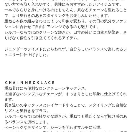
ない方でも取り入れやすく、男性にもおすすめしたいアイテムです。
一本でさらりと身につけるのはもちろん、異なるチェーンを重ねること
で、より奥行きのあるスタイリングをお楽しみいただけます。
重ねる本数や組み合わせによって印象が変わり、その日の気分やファッ
ションに合わせて自由にアレンジできるのも魅力です。
シルバーならではのクリーンな輝きが、日常の装いに自然と馴染み、さ
りげなく個性を引き立ててくれるアイテム。
ジェンダーやテイストにとらわれず、自分らしいバランスで楽しめるジ
ュエリーに仕上げました。
ＣＨＡＩＮ ＮＥＣＫＬＡＣＥ
重ね着けにも便利なロングチェーンネックレス。
太過ぎないシンプルなチェーンが、すっきりとした印象に仕上げてくれ
ます。
長さ違いのネックレスとレイヤードすることで、スタイリングに自然な
リズムと奥行きをプラス。
シルバーならではの軽やかな輝きが、重ねても重たくならず抜け感のあ
るバランスを演出します。
ベーシックなデザインで、シーンを問わずマルチに活躍。