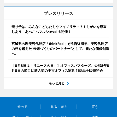
プレスリリース
売り子は、みんなこどもたちやマイノリティ？！ちがいを尊重
しあう あべこべマルシェvol.6開催！
宮城県の理美容代理店「thinkFeel」が創業3周年。美容代理店
の枠を超えた"未来づくりのパートナー"として、新たな価値創造
へ。
【8月8日は「リユースの日」】オフィスバスターズ、令和8年8
月8日の節目に新入荷の中古オフィス家具 11商品を販売開始
もっと見る
食べる
見る・遊ぶ
買う