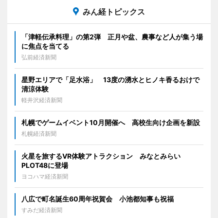
みん経トピックス
「津軽伝承料理」の第2弾 正月や盆、農事など人が集う場
に焦点を当てる
弘前経済新聞
星野エリアで「足水浴」 13度の湧水とヒノキ香るおけで
清涼体験
軽井沢経済新聞
札幌でゲームイベント10月開催へ 高校生向け企画を新設
札幌経済新聞
火星を旅するVR体験アトラクション みなとみらい
PLOT48に登場
ヨコハマ経済新聞
八広で町名誕生60周年祝賀会 小池都知事も祝福
すみだ経済新聞