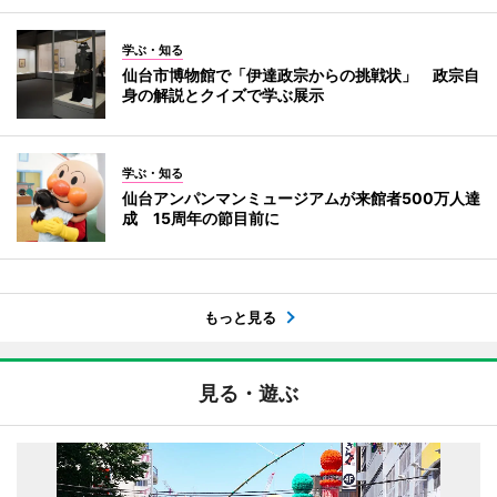
学ぶ・知る
仙台市博物館で「伊達政宗からの挑戦状」 政宗自
身の解説とクイズで学ぶ展示
学ぶ・知る
仙台アンパンマンミュージアムが来館者500万人達
成 15周年の節目前に
もっと見る
見る・遊ぶ