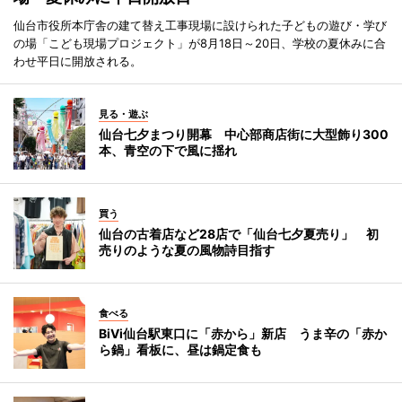
仙台市役所本庁舎の建て替え工事現場に設けられた子どもの遊び・学び
の場「こども現場プロジェクト」が8月18日～20日、学校の夏休みに合
わせ平日に開放される。
見る・遊ぶ
仙台七夕まつり開幕 中心部商店街に大型飾り300
本、青空の下で風に揺れ
買う
仙台の古着店など28店で「仙台七夕夏売り」 初
売りのような夏の風物詩目指す
食べる
BiVi仙台駅東口に「赤から」新店 うま辛の「赤か
ら鍋」看板に、昼は鍋定食も