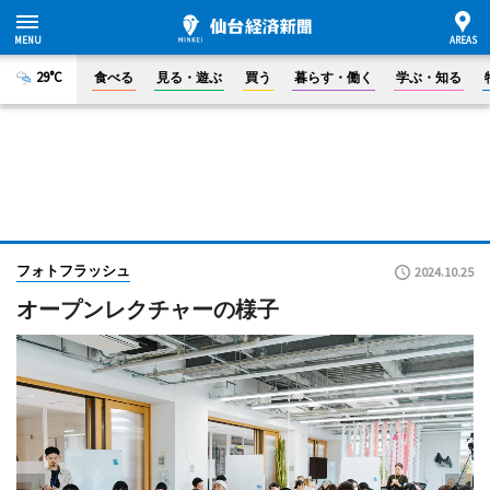
29°C
食べる
見る・遊ぶ
買う
暮らす・働く
学ぶ・知る
フォトフラッシュ
2024.10.25
オープンレクチャーの様子