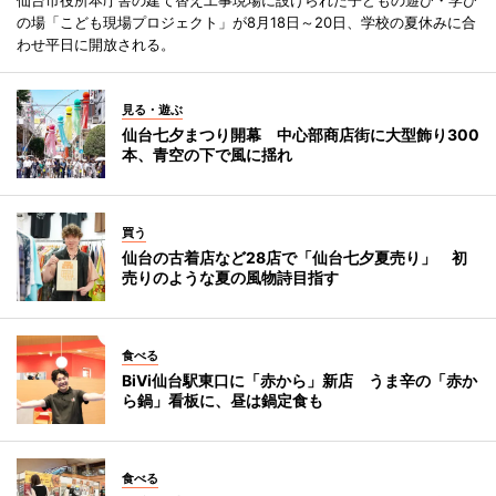
の場「こども現場プロジェクト」が8月18日～20日、学校の夏休みに合
わせ平日に開放される。
見る・遊ぶ
仙台七夕まつり開幕 中心部商店街に大型飾り300
本、青空の下で風に揺れ
買う
仙台の古着店など28店で「仙台七夕夏売り」 初
売りのような夏の風物詩目指す
食べる
BiVi仙台駅東口に「赤から」新店 うま辛の「赤か
ら鍋」看板に、昼は鍋定食も
食べる