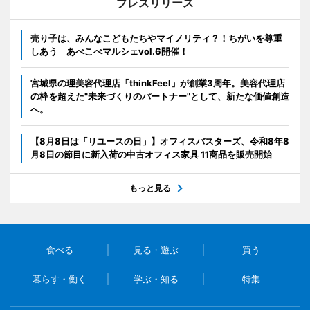
プレスリリース
売り子は、みんなこどもたちやマイノリティ？！ちがいを尊重
しあう あべこべマルシェvol.6開催！
宮城県の理美容代理店「thinkFeel」が創業3周年。美容代理店
の枠を超えた"未来づくりのパートナー"として、新たな価値創造
へ。
【8月8日は「リユースの日」】オフィスバスターズ、令和8年8
月8日の節目に新入荷の中古オフィス家具 11商品を販売開始
もっと見る
食べる
見る・遊ぶ
買う
暮らす・働く
学ぶ・知る
特集