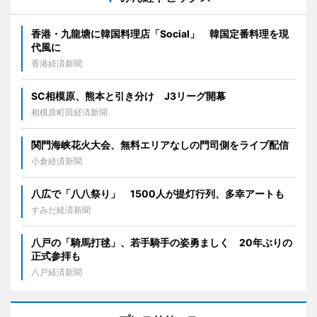
香港・九龍塘に韓国料理店「Social」 韓国定番料理を現
代風に
香港経済新聞
SC相模原、熊本と引き分け J3リーグ開幕
相模原町田経済新聞
関門海峡花火大会、無料エリアなしの門司側をライブ配信
小倉経済新聞
八広で「八八祭り」 1500人が提灯行列、多幸アートも
すみだ経済新聞
八戸の「騎馬打毬」、若手騎手の姿勇ましく 20年ぶりの
正式参拝も
八戸経済新聞