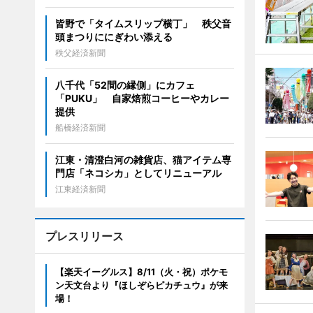
皆野で「タイムスリップ横丁」 秩父音
頭まつりににぎわい添える
秩父経済新聞
八千代「52間の縁側」にカフェ
「PUKU」 自家焙煎コーヒーやカレー
提供
船橋経済新聞
江東・清澄白河の雑貨店、猫アイテム専
門店「ネコシカ」としてリニューアル
江東経済新聞
プレスリリース
【楽天イーグルス】8/11（火・祝）ポケモ
ン天文台より『ほしぞらピカチュウ』が来
場！