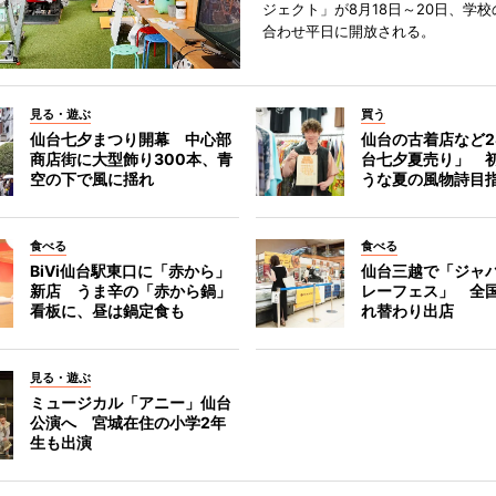
ジェクト」が8月18日～20日、学
合わせ平日に開放される。
見る・遊ぶ
買う
仙台七夕まつり開幕 中心部
仙台の古着店など2
商店街に大型飾り300本、青
台七夕夏売り」 
空の下で風に揺れ
うな夏の風物詩目
食べる
食べる
BiVi仙台駅東口に「赤から」
仙台三越で「ジャ
新店 うま辛の「赤から鍋」
レーフェス」 全国
看板に、昼は鍋定食も
れ替わり出店
見る・遊ぶ
ミュージカル「アニー」仙台
公演へ 宮城在住の小学2年
生も出演