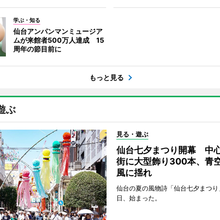
学ぶ・知る
仙台アンパンマンミュージア
ムが来館者500万人達成 15
周年の節目前に
もっと見る
遊ぶ
見る・遊ぶ
仙台七夕まつり開幕 中
街に大型飾り300本、青
風に揺れ
仙台の夏の風物詩「仙台七夕まつり
日、始まった。