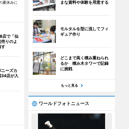
まな資料や体験を用意する
校の夏休みに
モルタルを型に流してフィ
ギュア作り
8店で「仙
初売りのよ
指す
どこまで高く積み重ねられ
るか 積み木タワーで記録
に挑戦
パニーズカ
34店が入
もっと見る
ワールドフォトニュース