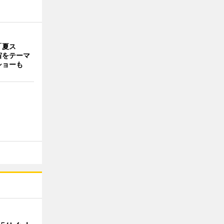
「夏ス
宙をテーマ
ショーも