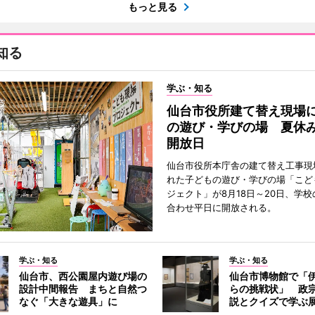
もっと見る
知る
学ぶ・知る
仙台市役所建て替え現場
の遊び・学びの場 夏休
開放日
仙台市役所本庁舎の建て替え工事現
れた子どもの遊び・学びの場「こど
ジェクト」が8月18日～20日、学
合わせ平日に開放される。
学ぶ・知る
学ぶ・知る
仙台市、西公園屋内遊び場の
仙台市博物館で「
設計中間報告 まちと自然つ
らの挑戦状」 政
なぐ「大きな遊具」に
説とクイズで学ぶ