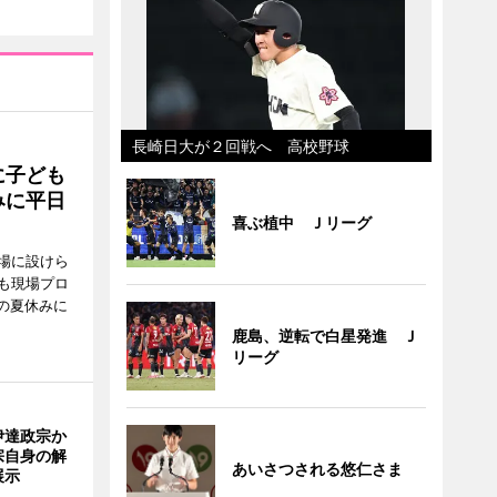
長崎日大が２回戦へ 高校野球
に子ども
みに平日
喜ぶ植中 Ｊリーグ
場に設けら
も現場プロ
校の夏休みに
鹿島、逆転で白星発進 Ｊ
リーグ
伊達政宗か
宗自身の解
あいさつされる悠仁さま
展示