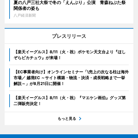
夏の八戸三社大祭で冬の「えんぶり」公演 青森ねぶた祭
関係者の姿も
八戸経済新聞
プレスリリース
【楽天イーグルス】8/11（火・祝）ポケモン天文台より『ほし
ぞらピカチュウ』が来場！
【EC事業者向け】オンラインセミナー「\売上の次なる柱は海外
市場／ 越境EC ～サイト構築・物流・決済・成長戦略まで一挙
解説～」が8月21日に開催！
【楽天イーグルス】8/11（火・祝）『マエケン画伯』グッズ第
二弾販売決定！
もっと見る