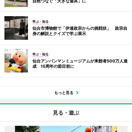
自然つなぐ「大きな遊具」に
学ぶ・知る
仙台市博物館で「伊達政宗からの挑戦状」 政宗自
身の解説とクイズで学ぶ展示
学ぶ・知る
仙台アンパンマンミュージアムが来館者500万人達
成 15周年の節目前に
もっと見る
見る・遊ぶ