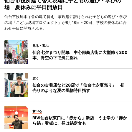
仙台市役所建て替え現場に子どもの遊び・学びの
場 夏休みに平日開放日
仙台市役所本庁舎の建て替え工事現場に設けられた子どもの遊び・学び
の場「こども現場プロジェクト」が8月18日～20日、学校の夏休みに合
わせ平日に開放される。
見る・遊ぶ
仙台七夕まつり開幕 中心部商店街に大型飾り300
本、青空の下で風に揺れ
買う
仙台の古着店など28店で「仙台七夕夏売り」 初
売りのような夏の風物詩目指す
食べる
BiVi仙台駅東口に「赤から」新店 うま辛の「赤か
ら鍋」看板に、昼は鍋定食も