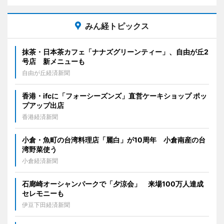
みん経トピックス
抹茶・日本茶カフェ「ナナズグリーンティー」、自由が丘2
号店 新メニューも
自由が丘経済新聞
香港・ifcに「フォーシーズンズ」直営ケーキショップ ポッ
プアップ出店
香港経済新聞
小倉・魚町の台湾料理店「麗白」が10周年 小倉南産の台
湾野菜使う
小倉経済新聞
石廊崎オーシャンパークで「夕涼会」 来場100万人達成
セレモニーも
伊豆下田経済新聞