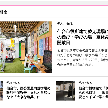
知る
学ぶ・知る
仙台市役所建て替え現場
の遊び・学びの場 夏休
開放日
仙台市役所本庁舎の建て替え工事現
れた子どもの遊び・学びの場「こど
ジェクト」が8月18日～20日、学
合わせ平日に開放される。
学ぶ・知る
学ぶ・知る
仙台市、西公園屋内遊び場の
仙台市博物館で「
設計中間報告 まちと自然つ
らの挑戦状」 政
なぐ「大きな遊具」に
説とクイズで学ぶ