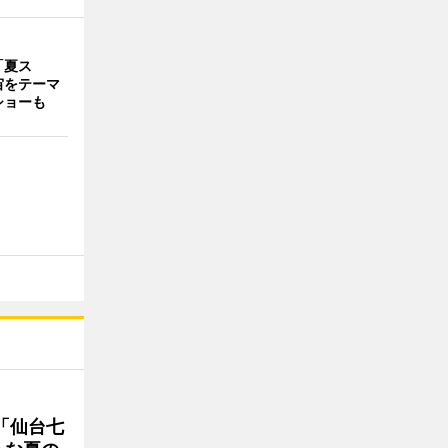
「夏ス
宙をテーマ
ショーも
「仙台七