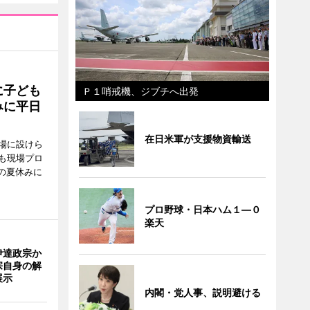
に子ども
Ｐ１哨戒機、ジブチへ出発
みに平日
在日米軍が支援物資輸送
場に設けら
も現場プロ
校の夏休みに
プロ野球・日本ハム１―０
楽天
伊達政宗か
宗自身の解
展示
内閣・党人事、説明避ける