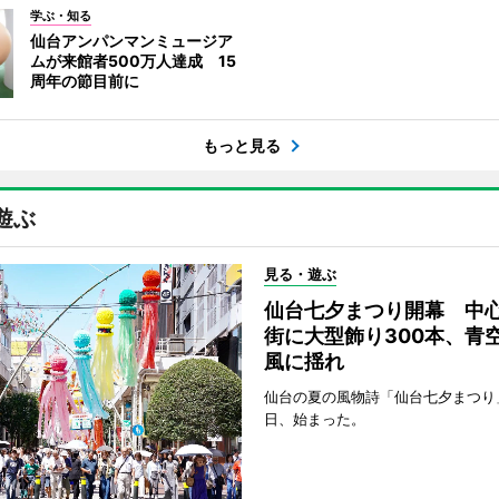
学ぶ・知る
仙台アンパンマンミュージア
ムが来館者500万人達成 15
周年の節目前に
もっと見る
遊ぶ
見る・遊ぶ
仙台七夕まつり開幕 中
街に大型飾り300本、青
風に揺れ
仙台の夏の風物詩「仙台七夕まつり
日、始まった。