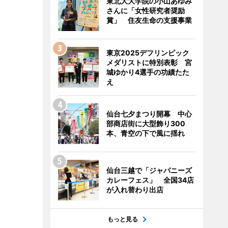
東北大大学院の小山あゆみ
さんに「女性研究者奨励
賞」 住友生命の支援事業
東京2025デフリンピック
メダリストに特別表彰 宮
城ゆかり4選手の功績たた
え
仙台七夕まつり開幕 中心
部商店街に大型飾り300
本、青空の下で風に揺れ
仙台三越で「ジャパニーズ
カレーフェス」 全国34店
が入れ替わり出店
もっと見る