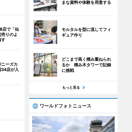
まな資料や体験を用意する
8店で「仙
モルタルを型に流してフィ
初売りのよ
ギュア作り
指す
どこまで高く積み重ねられ
パニーズカ
るか 積み木タワーで記録
34店が入
に挑戦
もっと見る
ワールドフォトニュース