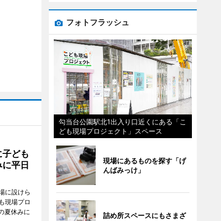
フォトフラッシュ
勾当台公園駅北1出入り口近くにある「こ
ども現場プロジェクト」スペース
に子ども
現場にあるものを探す「げ
みに平日
んばみっけ」
場に設けら
も現場プロ
校の夏休みに
詰め所スペースにもさまざ