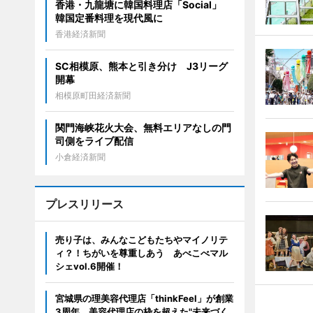
香港・九龍塘に韓国料理店「Social」
韓国定番料理を現代風に
香港経済新聞
SC相模原、熊本と引き分け J3リーグ
開幕
相模原町田経済新聞
関門海峡花火大会、無料エリアなしの門
司側をライブ配信
小倉経済新聞
プレスリリース
売り子は、みんなこどもたちやマイノリテ
ィ？！ちがいを尊重しあう あべこべマル
シェvol.6開催！
宮城県の理美容代理店「thinkFeel」が創業
3周年。美容代理店の枠を超えた"未来づく