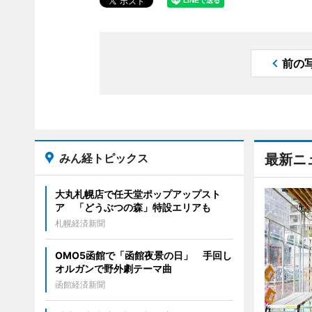
前の
みん経トピックス
最新ニ
大丸札幌店で任天堂ポップアップスト
ア 「どうぶつの森」特設エリアも
札幌経済新聞
OMO5函館で「函館夜景の日」 手回し
オルガンで野外劇テーマ曲
函館経済新聞