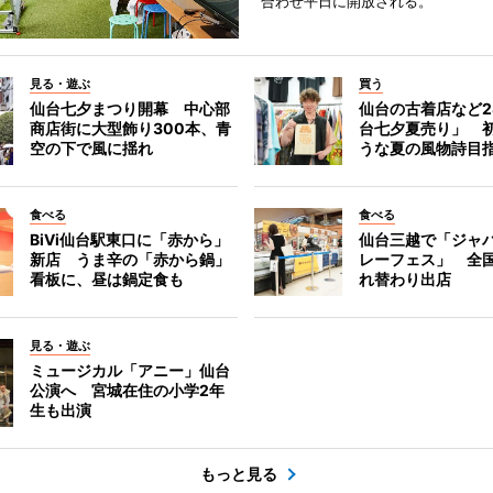
合わせ平日に開放される。
見る・遊ぶ
買う
仙台七夕まつり開幕 中心部
仙台の古着店など2
商店街に大型飾り300本、青
台七夕夏売り」 
空の下で風に揺れ
うな夏の風物詩目
食べる
食べる
BiVi仙台駅東口に「赤から」
仙台三越で「ジャ
新店 うま辛の「赤から鍋」
レーフェス」 全国
看板に、昼は鍋定食も
れ替わり出店
見る・遊ぶ
ミュージカル「アニー」仙台
公演へ 宮城在住の小学2年
生も出演
もっと見る