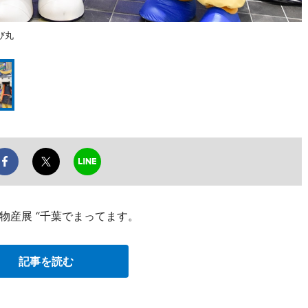
び丸
物産展 “千葉でまってます。
記事を読む