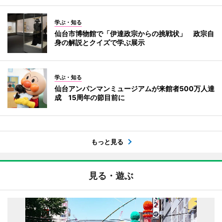
学ぶ・知る
仙台市博物館で「伊達政宗からの挑戦状」 政宗自
身の解説とクイズで学ぶ展示
学ぶ・知る
仙台アンパンマンミュージアムが来館者500万人達
成 15周年の節目前に
もっと見る
見る・遊ぶ