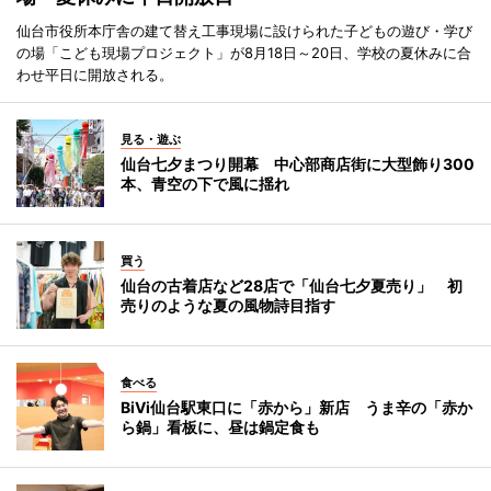
仙台市役所本庁舎の建て替え工事現場に設けられた子どもの遊び・学び
の場「こども現場プロジェクト」が8月18日～20日、学校の夏休みに合
わせ平日に開放される。
見る・遊ぶ
仙台七夕まつり開幕 中心部商店街に大型飾り300
本、青空の下で風に揺れ
買う
仙台の古着店など28店で「仙台七夕夏売り」 初
売りのような夏の風物詩目指す
食べる
BiVi仙台駅東口に「赤から」新店 うま辛の「赤か
ら鍋」看板に、昼は鍋定食も