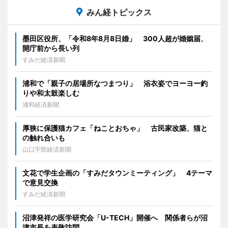
みん経トピックス
墨田区役所、「令和8年8月8日婚」 300人超が婚姻届、
開庁前から長い列
すみだ経済新聞
浦和で「親子の居場所なつまつり」 浴衣姿でヨーヨー釣
りや和太鼓楽しむ
浦和経済新聞
厚狭に保護猫カフェ「ねことおちゃ」 古民家改築、猫と
の触れ合いも
山口宇部経済新聞
文花で学生企画の「すみだタウンミーティング」 4テーマ
で意見交換
すみだ経済新聞
沼津発祥の医学研究会「U-TECH」開催へ 関係者らが沼
津市長を表敬訪問