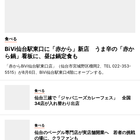
食べる
BiVi仙台駅東口に「赤から」新店 うま辛の「赤か
ら鍋」看板に、昼は鍋定食も
「赤からBiVi仙台駅東口店」（仙台市宮城野区榴岡2、TEL 022-353-
5515）が8月6日、BiVi仙台駅東口4階にオープンする。
食べる
仙台三越で「ジャパニーズカレーフェス」 全国
34店が入れ替わり出店
食べる
仙台のベーグル専門店が実店舗開業へ 若者の挑戦
の場に、クラファンも