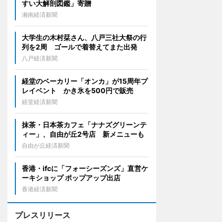
すい大解剖図鑑」寄贈
湘南経済新聞
大学生の木村栞さん、八戸三社大祭の行
列を2周 ゴールで着替えてまた出発
八戸経済新聞
経堂のベーカリー「オンカ」が15周年プ
レイベント かき氷を500円で販売
経堂経済新聞
抹茶・日本茶カフェ「ナナズグリーンテ
ィー」、自由が丘2号店 新メニューも
自由が丘経済新聞
香港・ifcに「フォーシーズンズ」直営ケ
ーキショップ ポップアップ出店
香港経済新聞
プレスリリース