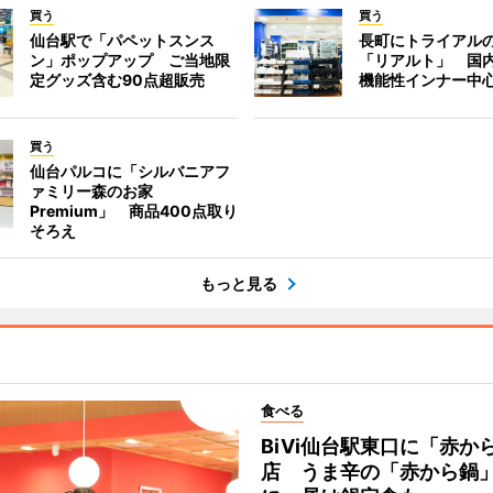
買う
買う
仙台駅で「パペットスンス
長町にトライアル
ン」ポップアップ ご当地限
「リアルト」 国
定グッズ含む90点超販売
機能性インナー中
買う
仙台パルコに「シルバニアフ
ァミリー森のお家
Premium」 商品400点取り
そろえ
もっと見る
食べる
BiVi仙台駅東口に「赤か
店 うま辛の「赤から鍋