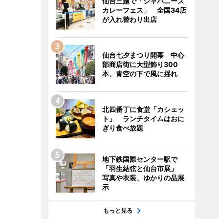
仙台三越で「ジャパニーズ
カレーフェス」 全国34店
が入れ替わり出店
仙台七夕まつり開幕 中心
部商店街に大型飾り300
本、青空の下で風に揺れ
北四番丁に食堂「カシェッ
ト」 ランチタイムはおに
ぎり食べ放題
地下鉄国際センター駅で
「羽生結弦と仙台市展」
写真や衣装、ゆかりの品展
示
もっと見る