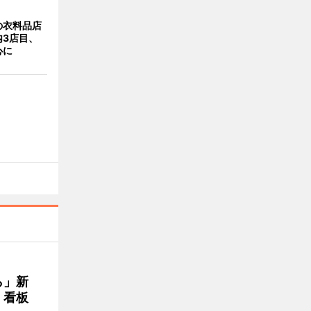
の衣料品店
内3店目、
心に
ら」新
」看板