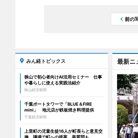
前の
みん経トピックス
最新ニ
狭山で初心者向けAI活用セミナー 仕事
や暮らしに使える実践法紹介
狭山経済新聞
千葉ポートタワーで「BLUE＆FIRE
mini」 地元店が鉄板焼き料理提供
千葉経済新聞
上里町の児童生徒16人が町長らと意見交
換 議場で町への提案、再質問も