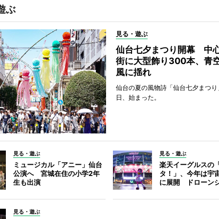
遊ぶ
見る・遊ぶ
仙台七夕まつり開幕 中
街に大型飾り300本、青
風に揺れ
仙台の夏の風物詩「仙台七夕まつり
日、始まった。
見る・遊ぶ
見る・遊ぶ
ミュージカル「アニー」仙台
楽天イーグルスの
公演へ 宮城在住の小学2年
タ！」、今年は宇
生も出演
に展開 ドローン
見る・遊ぶ