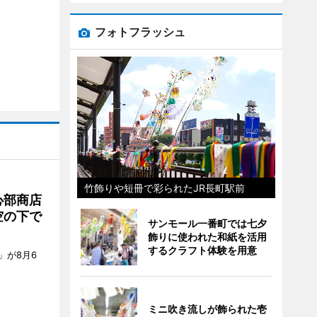
フォトフラッシュ
竹飾りや短冊で彩られたJR長町駅前
心部商店
空の下で
サンモール一番町では七夕
飾りに使われた和紙を活用
するクラフト体験を用意
」が8月6
ミニ吹き流しが飾られた壱