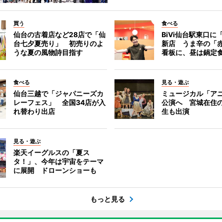
買う
食べる
仙台の古着店など28店で「仙
BiVi仙台駅東口に
台七夕夏売り」 初売りのよ
新店 うま辛の「
うな夏の風物詩目指す
看板に、昼は鍋定
食べる
見る・遊ぶ
仙台三越で「ジャパニーズカ
ミュージカル「ア
レーフェス」 全国34店が入
公演へ 宮城在住
れ替わり出店
生も出演
見る・遊ぶ
楽天イーグルスの「夏ス
タ！」、今年は宇宙をテーマ
に展開 ドローンショーも
もっと見る