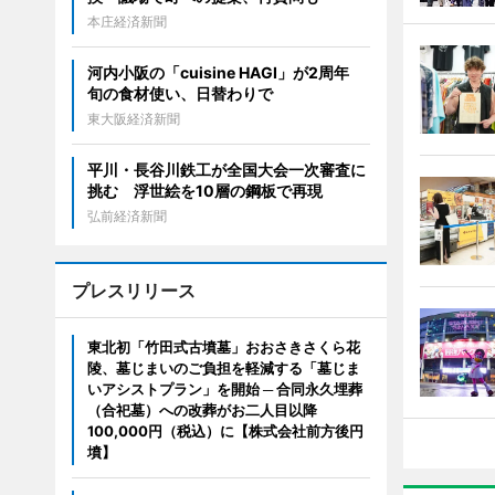
本庄経済新聞
河内小阪の「cuisine HAGI」が2周年
旬の食材使い、日替わりで
東大阪経済新聞
平川・長谷川鉄工が全国大会一次審査に
挑む 浮世絵を10層の鋼板で再現
弘前経済新聞
プレスリリース
東北初「竹田式古墳墓」おおさきさくら花
陵、墓じまいのご負担を軽減する「墓じま
いアシストプラン」を開始 ─ 合同永久埋葬
（合祀墓）への改葬がお二人目以降
100,000円（税込）に【株式会社前方後円
墳】