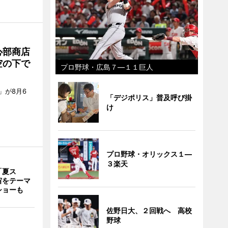
心部商店
空の下で
プロ野球・広島７―１１巨人
」が8月6
「デジポリス」普及呼び掛
け
プロ野球・オリックス１―
３楽天
「夏ス
宙をテーマ
ショーも
佐野日大、２回戦へ 高校
野球