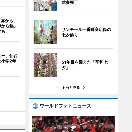
弐参横丁
「赤から」
赤から鍋」
サンモール一番町商店街の
食も
七夕飾り
ニー」仙台
の小学2年
51年目を迎えた「平和七
夕」
もっと見る
ワールドフォトニュース