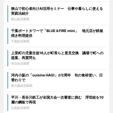
狭山で初心者向けAI活用セミナー 仕事や暮らしに使える
実践法紹介
狭山経済新聞
千葉ポートタワーで「BLUE＆FIRE mini」 地元店が鉄板
焼き料理提供
千葉経済新聞
上里町の児童生徒16人が町長らと意見交換 議場で町への
提案、再質問も
本庄経済新聞
河内小阪の「cuisine HAGI」が2周年 旬の食材使い、日
替わりで
東大阪経済新聞
平川・長谷川鉄工が全国大会一次審査に挑む 浮世絵を10
層の鋼板で再現
弘前経済新聞