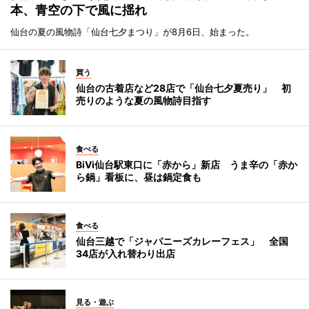
本、青空の下で風に揺れ
仙台の夏の風物詩「仙台七夕まつり」が8月6日、始まった。
買う
仙台の古着店など28店で「仙台七夕夏売り」 初
売りのような夏の風物詩目指す
食べる
BiVi仙台駅東口に「赤から」新店 うま辛の「赤か
ら鍋」看板に、昼は鍋定食も
食べる
仙台三越で「ジャパニーズカレーフェス」 全国
34店が入れ替わり出店
見る・遊ぶ