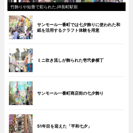
竹飾りや短冊で彩られたJR長町駅前
サンモール一番町では七夕飾りに使われた和
紙を活用するクラフト体験を用意
ミニ吹き流しが飾られた壱弐参横丁
サンモール一番町商店街の七夕飾り
51年目を迎えた「平和七夕」