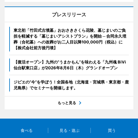
プレスリリース
東北初「竹田式古墳墓」おおさきさくら花陵、墓じまいのご負
担を軽減する「墓じまいアシストプラン」を開始 ─ 合同永久埋
葬（合祀墓）への改葬がお二人目以降100,000円（税込）に
【株式会社前方後円墳】
【復活オープン】九州の”うまかもん”を味わえる「九州魂 BiVi
仙台駅東口店」が2026年8月6日（木）グランドオープン
ジビエの“今”を学ぼう！全国各地（北海道・宮城県・東京都・鹿
児島県）でセミナーを開催します。
もっと見る
食べる
見る・遊ぶ
買う