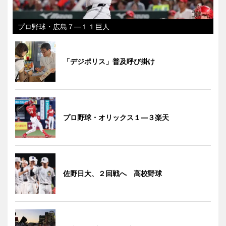
プロ野球・広島７―１１巨人
「デジポリス」普及呼び掛け
プロ野球・オリックス１―３楽天
佐野日大、２回戦へ 高校野球