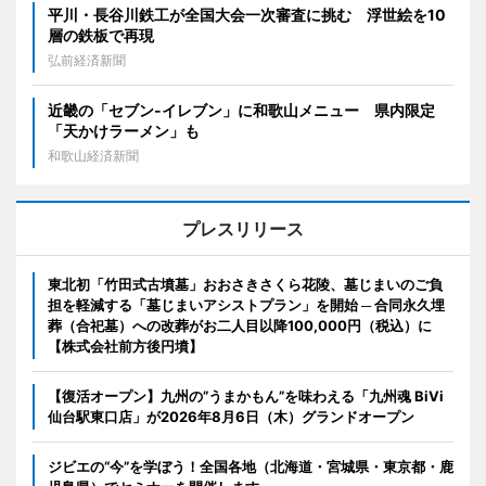
平川・長谷川鉄工が全国大会一次審査に挑む 浮世絵を10
層の鉄板で再現
弘前経済新聞
近畿の「セブン-イレブン」に和歌山メニュー 県内限定
「天かけラーメン」も
和歌山経済新聞
プレスリリース
東北初「竹田式古墳墓」おおさきさくら花陵、墓じまいのご負
担を軽減する「墓じまいアシストプラン」を開始 ─ 合同永久埋
葬（合祀墓）への改葬がお二人目以降100,000円（税込）に
【株式会社前方後円墳】
【復活オープン】九州の”うまかもん”を味わえる「九州魂 BiVi
仙台駅東口店」が2026年8月6日（木）グランドオープン
ジビエの“今”を学ぼう！全国各地（北海道・宮城県・東京都・鹿