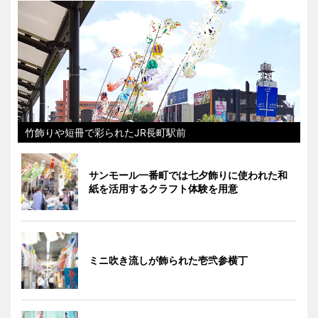
竹飾りや短冊で彩られたJR長町駅前
サンモール一番町では七夕飾りに使われた和
紙を活用するクラフト体験を用意
ミニ吹き流しが飾られた壱弐参横丁