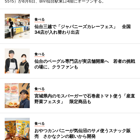
5515）が8月6日、BiVi仙台駅東口4階にオープンする。
食べる
仙台三越で「ジャパニーズカレーフェス」 全国
34店が入れ替わり出店
食べる
仙台のベーグル専門店が実店舗開業へ 若者の挑戦
の場に、クラファンも
食べる
宮城県内のモスバーガーで石巻産トマト使う「産直
野菜フェスタ」 限定商品も
食べる
おやつカンパニーが気仙沼のサメ使うスナック販
売 さかなクンの願いから開発