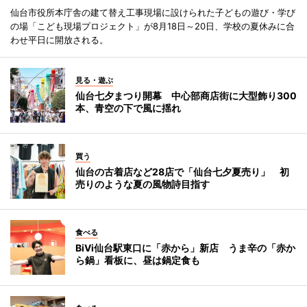
仙台市役所本庁舎の建て替え工事現場に設けられた子どもの遊び・学び
の場「こども現場プロジェクト」が8月18日～20日、学校の夏休みに合
わせ平日に開放される。
見る・遊ぶ
仙台七夕まつり開幕 中心部商店街に大型飾り300
本、青空の下で風に揺れ
買う
仙台の古着店など28店で「仙台七夕夏売り」 初
売りのような夏の風物詩目指す
食べる
BiVi仙台駅東口に「赤から」新店 うま辛の「赤か
ら鍋」看板に、昼は鍋定食も