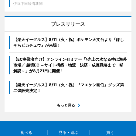
伊豆下田経済新聞
プレスリリース
【楽天イーグルス】8/11（火・祝）ポケモン天文台より『ほし
ぞらピカチュウ』が来場！
【EC事業者向け】オンラインセミナー「\売上の次なる柱は海外
市場／ 越境EC ～サイト構築・物流・決済・成長戦略まで一挙
解説～」が8月21日に開催！
【楽天イーグルス】8/11（火・祝）『マエケン画伯』グッズ第
二弾販売決定！
もっと見る
食べる
見る・遊ぶ
買う