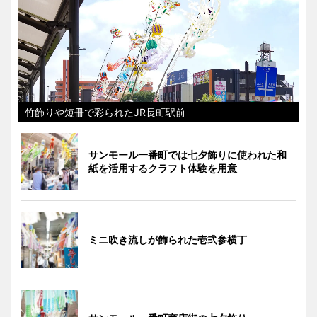
竹飾りや短冊で彩られたJR長町駅前
サンモール一番町では七夕飾りに使われた和
紙を活用するクラフト体験を用意
ミニ吹き流しが飾られた壱弐参横丁