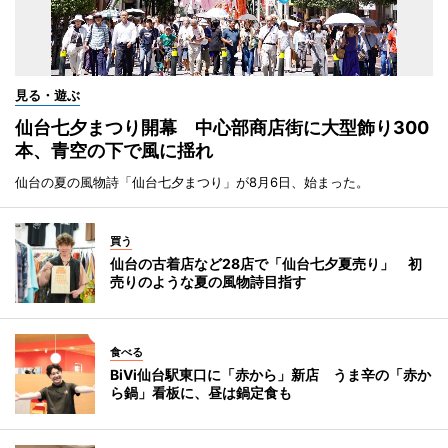
見る・遊ぶ
仙台七夕まつり開幕 中心部商店街に大型飾り300
本、青空の下で風に揺れ
仙台の夏の風物詩「仙台七夕まつり」が8月6日、始まった。
買う
仙台の古着店など28店で「仙台七夕夏売り」 初
売りのような夏の風物詩目指す
食べる
BiVi仙台駅東口に「赤から」新店 うま辛の「赤か
ら鍋」看板に、昼は鍋定食も