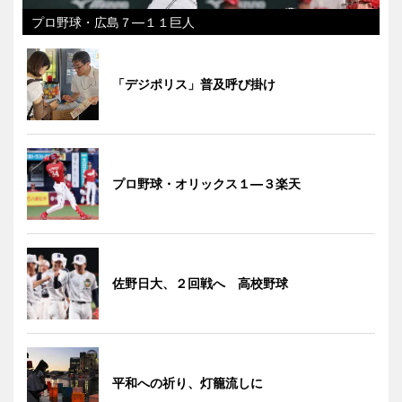
プロ野球・広島７―１１巨人
「デジポリス」普及呼び掛け
プロ野球・オリックス１―３楽天
佐野日大、２回戦へ 高校野球
平和への祈り、灯籠流しに