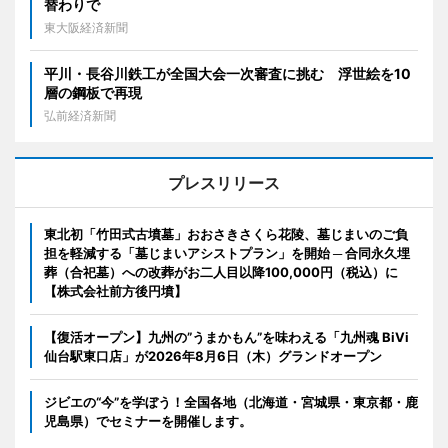
替わりで
東大阪経済新聞
平川・長谷川鉄工が全国大会一次審査に挑む 浮世絵を10
層の鋼板で再現
弘前経済新聞
プレスリリース
東北初「竹田式古墳墓」おおさきさくら花陵、墓じまいのご負
担を軽減する「墓じまいアシストプラン」を開始 ─ 合同永久埋
葬（合祀墓）への改葬がお二人目以降100,000円（税込）に
【株式会社前方後円墳】
【復活オープン】九州の”うまかもん”を味わえる「九州魂 BiVi
仙台駅東口店」が2026年8月6日（木）グランドオープン
ジビエの“今”を学ぼう！全国各地（北海道・宮城県・東京都・鹿
児島県）でセミナーを開催します。