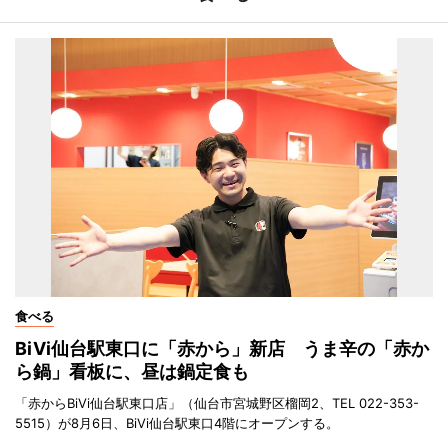
食べる
BiVi仙台駅東口に「赤から」新店 うま辛の「赤か
ら鍋」看板に、昼は鍋定食も
「赤からBiVi仙台駅東口店」（仙台市宮城野区榴岡2、TEL 022-353-
5515）が8月6日、BiVi仙台駅東口4階にオープンする。