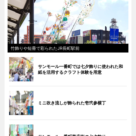
竹飾りや短冊で彩られたJR長町駅前
サンモール一番町では七夕飾りに使われた和
紙を活用するクラフト体験を用意
ミニ吹き流しが飾られた壱弐参横丁