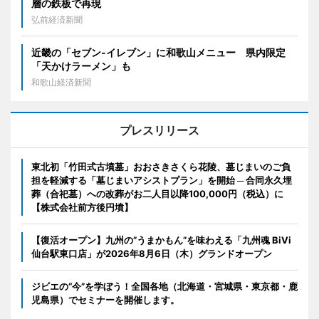
層の鉄板で再現
弘前経済新聞
近畿の「セブン-イレブン」に和歌山メニュー 県内限定
「天かけラーメン」も
和歌山経済新聞
プレスリリース
東北初「竹田式古墳墓」おおさきさくら花陵、墓じまいのご負
担を軽減する「墓じまいアシストプラン」を開始 ─ 合同永久埋
葬（合祀墓）への改葬がお二人目以降100,000円（税込）に
【株式会社前方後円墳】
【復活オープン】九州の”うまかもん”を味わえる「九州魂 BiVi
仙台駅東口店」が2026年8月6日（木）グランドオープン
ジビエの“今”を学ぼう！全国各地（北海道・宮城県・東京都・鹿
児島県）でセミナーを開催します。