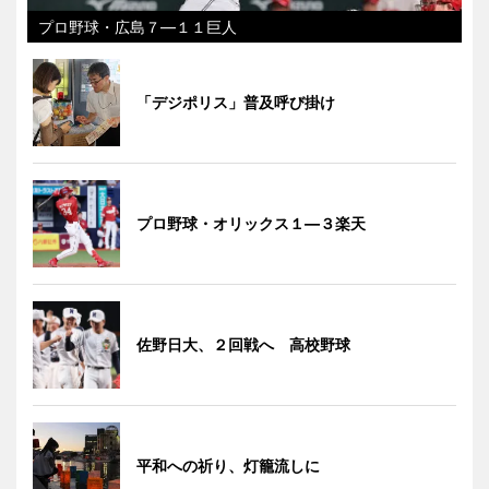
プロ野球・広島７―１１巨人
「デジポリス」普及呼び掛け
プロ野球・オリックス１―３楽天
佐野日大、２回戦へ 高校野球
平和への祈り、灯籠流しに