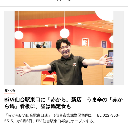
食べる
BiVi仙台駅東口に「赤から」新店 うま辛の「赤か
ら鍋」看板に、昼は鍋定食も
「赤からBiVi仙台駅東口店」（仙台市宮城野区榴岡2、TEL 022-353-
5515）が8月6日、BiVi仙台駅東口4階にオープンする。