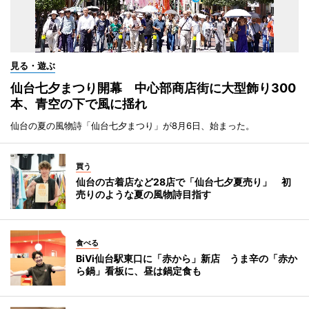
見る・遊ぶ
仙台七夕まつり開幕 中心部商店街に大型飾り300
本、青空の下で風に揺れ
仙台の夏の風物詩「仙台七夕まつり」が8月6日、始まった。
買う
仙台の古着店など28店で「仙台七夕夏売り」 初
売りのような夏の風物詩目指す
食べる
BiVi仙台駅東口に「赤から」新店 うま辛の「赤か
ら鍋」看板に、昼は鍋定食も