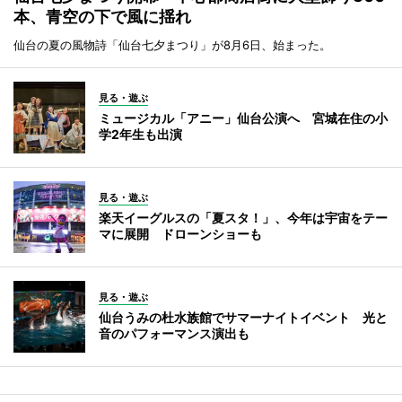
本、青空の下で風に揺れ
仙台の夏の風物詩「仙台七夕まつり」が8月6日、始まった。
見る・遊ぶ
ミュージカル「アニー」仙台公演へ 宮城在住の小
学2年生も出演
見る・遊ぶ
楽天イーグルスの「夏スタ！」、今年は宇宙をテー
マに展開 ドローンショーも
見る・遊ぶ
仙台うみの杜水族館でサマーナイトイベント 光と
音のパフォーマンス演出も