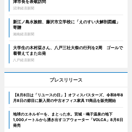
津市長を表敬訪問
沼津経済新聞
新江ノ島水族館、藤沢市立学校に「えのすい大解剖図鑑」
寄贈
湘南経済新聞
大学生の木村栞さん、八戸三社大祭の行列を2周 ゴールで
着替えてまた出発
八戸経済新聞
プレスリリース
【8月8日は「リユースの日」】オフィスバスターズ、令和8年8
月8日の節目に新入荷の中古オフィス家具 11商品を販売開始
地球のエネルギーを、まとった水。宮城・鳴子温泉の地下
1,000メートルから湧き出すコアウォーター「VOLCA」8月6日
発売