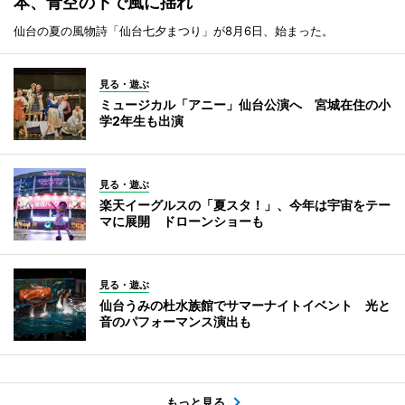
本、青空の下で風に揺れ
仙台の夏の風物詩「仙台七夕まつり」が8月6日、始まった。
見る・遊ぶ
ミュージカル「アニー」仙台公演へ 宮城在住の小
学2年生も出演
見る・遊ぶ
楽天イーグルスの「夏スタ！」、今年は宇宙をテー
マに展開 ドローンショーも
見る・遊ぶ
仙台うみの杜水族館でサマーナイトイベント 光と
音のパフォーマンス演出も
もっと見る