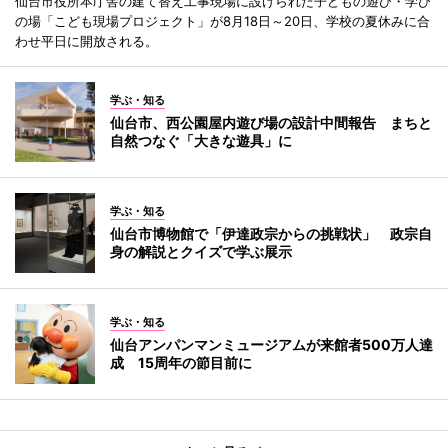
仙台市役所本庁舎の建て替え工事現場に設けられた子どもの遊び・学び
の場「こども現場プロジェクト」が8月18日～20日、学校の夏休みに合
わせ平日に開放される。
学ぶ・知る
仙台市、西公園屋内遊び場の設計中間報告 まちと
自然つなぐ「大きな遊具」に
学ぶ・知る
仙台市博物館で「伊達政宗からの挑戦状」 政宗自
身の解説とクイズで学ぶ展示
学ぶ・知る
仙台アンパンマンミュージアムが来館者500万人達
成 15周年の節目前に