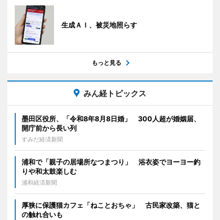
生成ＡＩ、被災地照らす
もっと見る
みん経トピックス
墨田区役所、「令和8年8月8日婚」 300人超が婚姻届、
開庁前から長い列
すみだ経済新聞
浦和で「親子の居場所なつまつり」 浴衣姿でヨーヨー釣
りや和太鼓楽しむ
浦和経済新聞
厚狭に保護猫カフェ「ねことおちゃ」 古民家改築、猫と
の触れ合いも