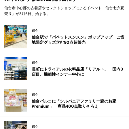
仙台市中心部の古着店やセレクトショップによるイベント「仙台七夕夏
売り」が8月6日、始まる。
買う
仙台駅で「パペットスンスン」ポップアップ ご当
地限定グッズ含む90点超販売
買う
長町にトライアルの衣料品店「リアルト」 国内3
店目、機能性インナー中心に
買う
仙台パルコに「シルバニアファミリー森のお家
Premium」 商品400点取りそろえ
買う