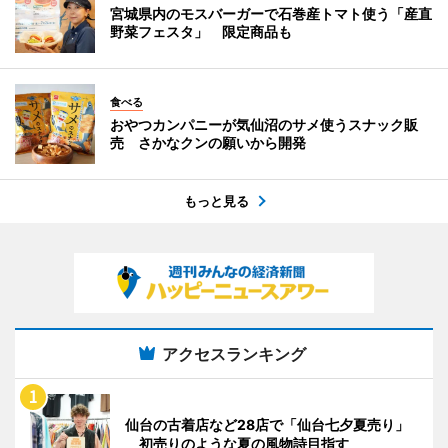
宮城県内のモスバーガーで石巻産トマト使う「産直
野菜フェスタ」 限定商品も
食べる
おやつカンパニーが気仙沼のサメ使うスナック販
売 さかなクンの願いから開発
もっと見る
アクセスランキング
仙台の古着店など28店で「仙台七夕夏売り」
初売りのような夏の風物詩目指す