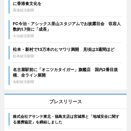
に香港食文化を
香港経済新聞
FC今治・アシックス里山スタジアムでお披露目会 収容人
数約1.7倍に「成長」
今治経済新聞
松本・新村で13万本のヒマワリ満開 見頃は3週間ほど
松本経済新聞
名古屋駅前に「オニツカタイガー」旗艦店 国内2番目規
模、全ライン展開
名駅経済新聞
プレスリリース
株式会社アサンテ東北・福島支店は宮城県と「地域安全に関す
る連携協定」を締結しました