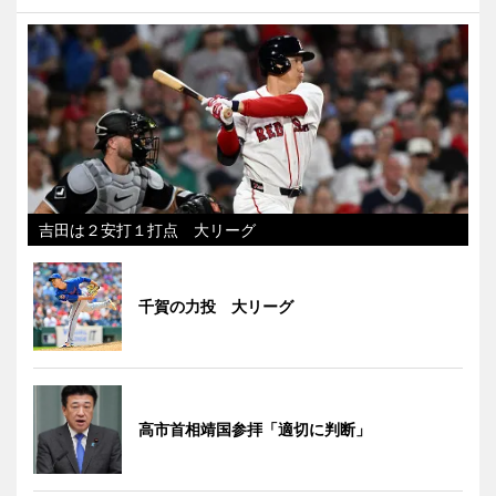
吉田は２安打１打点 大リーグ
千賀の力投 大リーグ
高市首相靖国参拝「適切に判断」