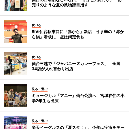
売りのような夏の風物詩目指す
食べる
BiVi仙台駅東口に「赤から」新店 うま辛の「赤か
ら鍋」看板に、昼は鍋定食も
食べる
仙台三越で「ジャパニーズカレーフェス」 全国
34店が入れ替わり出店
見る・遊ぶ
ミュージカル「アニー」仙台公演へ 宮城在住の小
学2年生も出演
見る・遊ぶ
楽天イーグルスの「夏スタ！」、今年は宇宙をテー