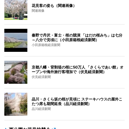
花見客の姿も（関連画像）
関連画像
秦野で丹沢・富士・桜の競演 「はだの桜みち」は七分
～八分で見頃に（小田原箱根経済新聞）
小田原箱根経済新聞
京都八幡・背割堤の桜に50万人 「さくらであい館」オ
ープンや海外旅行客増加で（伏見経済新聞）
伏見経済新聞
品川・さくら坂の桜が見頃に ステーキハウスの屋外こ
たつ席も期間延長（品川経済新聞）
品川経済新聞