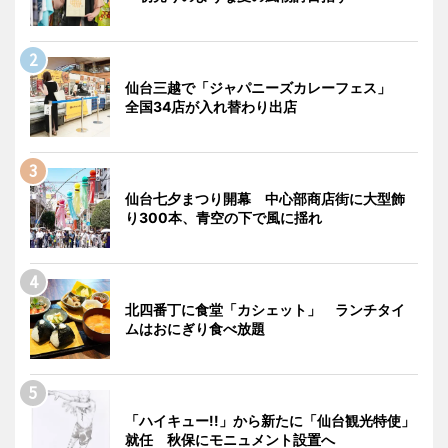
仙台三越で「ジャパニーズカレーフェス」
全国34店が入れ替わり出店
仙台七夕まつり開幕 中心部商店街に大型飾
り300本、青空の下で風に揺れ
北四番丁に食堂「カシェット」 ランチタイ
ムはおにぎり食べ放題
「ハイキュー!!」から新たに「仙台観光特使」
就任 秋保にモニュメント設置へ