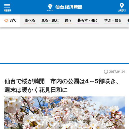
33°C
食べる
見る・遊ぶ
買う
暮らす・働く
学ぶ・知る
2017.04.14
仙台で桜が満開 市内の公園は4～5部咲き、
週末は暖かく花見日和に