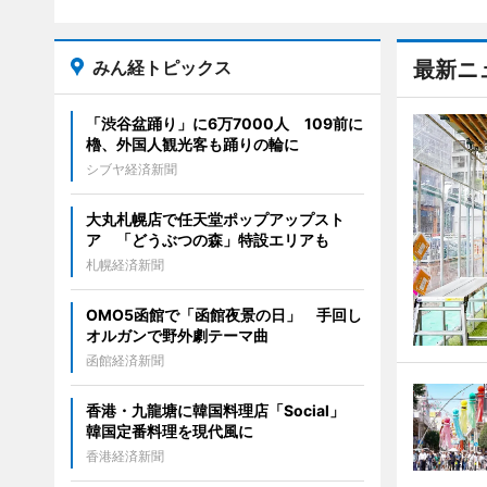
みん経トピックス
最新ニ
「渋谷盆踊り」に6万7000人 109前に
櫓、外国人観光客も踊りの輪に
シブヤ経済新聞
大丸札幌店で任天堂ポップアップスト
ア 「どうぶつの森」特設エリアも
札幌経済新聞
OMO5函館で「函館夜景の日」 手回し
オルガンで野外劇テーマ曲
函館経済新聞
香港・九龍塘に韓国料理店「Social」
韓国定番料理を現代風に
香港経済新聞