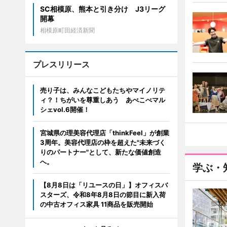
SC相模原、熊本と引き分け J3リーグ
開幕
相模原町田経済新聞
プレスリリース
売り子は、みんなこどもたちやマイノリテ
ィ？！ちがいを尊重しあう あべこべマル
シェvol.6開催！
宮城県の理美容代理店「thinkFeel」が創業
3周年。美容代理店の枠を超えた"未来づく
りのパートナー"として、新たな価値創造
へ。
学ぶ・
【8月8日は「リユースの日」】オフィスバ
スターズ、令和8年8月8日の節目に新入荷
の中古オフィス家具 11商品を販売開始