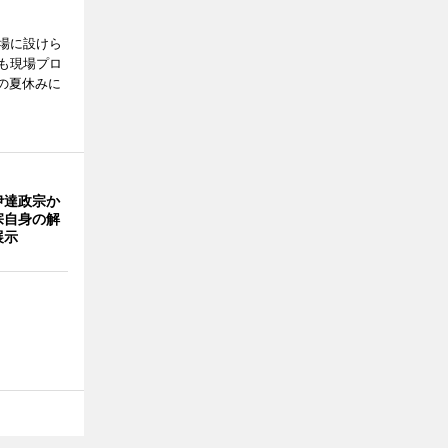
場に設けら
も現場プロ
校の夏休みに
伊達政宗か
宗自身の解
展示