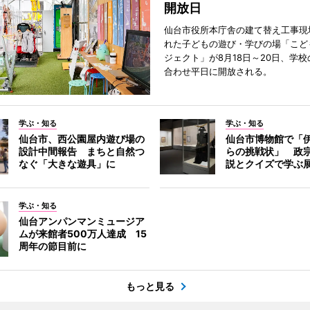
開放日
仙台市役所本庁舎の建て替え工事現
れた子どもの遊び・学びの場「こど
ジェクト」が8月18日～20日、学
合わせ平日に開放される。
学ぶ・知る
学ぶ・知る
仙台市、西公園屋内遊び場の
仙台市博物館で「
設計中間報告 まちと自然つ
らの挑戦状」 政
なぐ「大きな遊具」に
説とクイズで学ぶ
学ぶ・知る
仙台アンパンマンミュージア
ムが来館者500万人達成 15
周年の節目前に
もっと見る