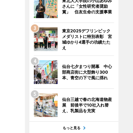
東北大大学院の小山あゆみ
さんに「女性研究者奨励
賞」 住友生命の支援事業
東京2025デフリンピック
メダリストに特別表彰 宮
城ゆかり4選手の功績たた
え
仙台七夕まつり開幕 中心
部商店街に大型飾り300
本、青空の下で風に揺れ
仙台三越で春の北海道物産
展 前後半で10社入れ替
え、乳製品を充実
もっと見る