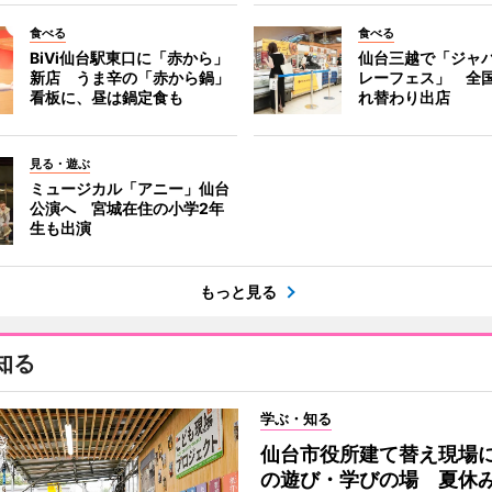
食べる
食べる
BiVi仙台駅東口に「赤から」
仙台三越で「ジャ
新店 うま辛の「赤から鍋」
レーフェス」 全国
看板に、昼は鍋定食も
れ替わり出店
見る・遊ぶ
ミュージカル「アニー」仙台
公演へ 宮城在住の小学2年
生も出演
もっと見る
知る
学ぶ・知る
仙台市役所建て替え現場
の遊び・学びの場 夏休