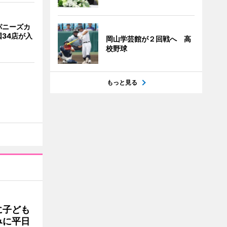
パニーズカ
34店が入
岡山学芸館が２回戦へ 高
校野球
もっと見る
に子ども
みに平日