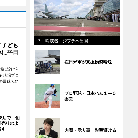
Ｐ１哨戒機、ジブチへ出発
に子ども
みに平日
在日米軍が支援物資輸送
場に設けら
も現場プロ
校の夏休みに
プロ野球・日本ハム１―０
楽天
8店で「仙
初売りのよ
指す
内閣・党人事、説明避ける