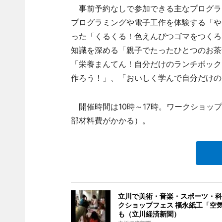
事前予約なしで参加できる主なプログラムは
プログラミングや電子工作を体験する「や
った「くるくる！色えんぴつゴマをつくろ
知識を深める「親子でたったひとつのお茶づ
「栄養まんてん！自分だけのランチボック
作ろう！」、「おいしく学んで自分だけの
開催時間は10時～17時。ワークショッ
部材料費がかかる）。
立川で美術・音楽・スポーツ・科
クショップフェス 福永紙工「空
も（立川経済新聞）