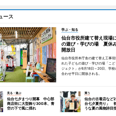
ュース
学ぶ・知る
仙台市役所建て替え現場
の遊び・学びの場 夏休
開放日
仙台市役所本庁舎の建て替え工事現
れた子どもの遊び・学びの場「こど
ジェクト」が8月18日～20日、学
合わせ平日に開放される。
見る・遊ぶ
買う
仙台七夕まつり開幕 中心部
仙台の古着店など2
商店街に大型飾り300本、青
台七夕夏売り」 
空の下で風に揺れ
うな夏の風物詩目