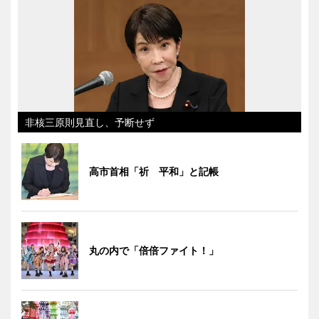
非核三原則見直し、予断せず
高市首相「祈 平和」と記帳
丸の内で「倍倍ファイト！」