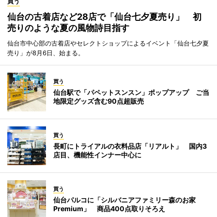
買う
仙台の古着店など28店で「仙台七夕夏売り」 初
売りのような夏の風物詩目指す
仙台市中心部の古着店やセレクトショップによるイベント「仙台七夕夏
売り」が8月6日、始まる。
買う
仙台駅で「パペットスンスン」ポップアップ ご当
地限定グッズ含む90点超販売
買う
長町にトライアルの衣料品店「リアルト」 国内3
店目、機能性インナー中心に
買う
仙台パルコに「シルバニアファミリー森のお家
Premium」 商品400点取りそろえ