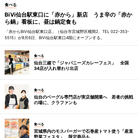
食べる
BiVi仙台駅東口に「赤から」新店 うま辛の「赤か
ら鍋」看板に、昼は鍋定食も
「赤からBiVi仙台駅東口店」（仙台市宮城野区榴岡2、TEL 022-353-
5515）が8月6日、BiVi仙台駅東口4階にオープンする。
食べる
仙台三越で「ジャパニーズカレーフェス」 全国
34店が入れ替わり出店
食べる
仙台のベーグル専門店が実店舗開業へ 若者の挑戦
の場に、クラファンも
食べる
宮城県内のモスバーガーで石巻産トマト使う「産直
野菜フェスタ」 限定商品も