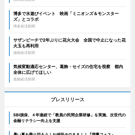
博多で水遊びイベント 映画「ミニオンズ＆モンスター
ズ」とコラボ
博多経済新聞
サザンビーチで2年ぶりに花火大会 全国で中止になった花
火玉も再利用
湘南経済新聞
気候変動適応センター、葛飾・セイズの住宅を視察 都内
全体に広げてほしい
葛飾経済新聞
プレスリリース
SBI損保、４年連続で「教員の民間企業研修」を実施、次世代の
金融リテラシー向上を支援
暑い夏を乗り切ろう！お値段そのまま！！『増量フェス』