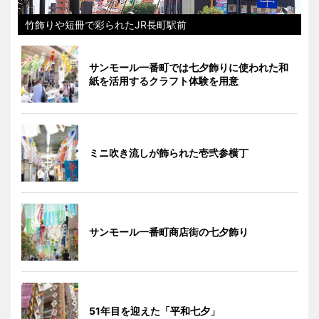
竹飾りや短冊で彩られたJR長町駅前
サンモール一番町では七夕飾りに使われた和
紙を活用するクラフト体験を用意
ミニ吹き流しが飾られた壱弐参横丁
サンモール一番町商店街の七夕飾り
51年目を迎えた「平和七夕」