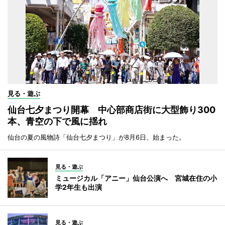
見る・遊ぶ
仙台七夕まつり開幕 中心部商店街に大型飾り300
本、青空の下で風に揺れ
仙台の夏の風物詩「仙台七夕まつり」が8月6日、始まった。
見る・遊ぶ
ミュージカル「アニー」仙台公演へ 宮城在住の小
学2年生も出演
見る・遊ぶ