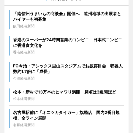
「南信州うまいもの商談会」開催へ 遠州地域の出展者と
バイヤーも初募集
飯田経済新聞
香港のスーパーが24時間営業のコンビニ 日本式コンビニ
に香港食文化を
香港経済新聞
FC今治・アシックス里山スタジアムでお披露目会 収容人
数約1.7倍に「成長」
今治経済新聞
松本・新村で13万本のヒマワリ満開 見頃は3週間ほど
松本経済新聞
名古屋駅前に「オニツカタイガー」旗艦店 国内2番目規
模、全ライン展開
名駅経済新聞