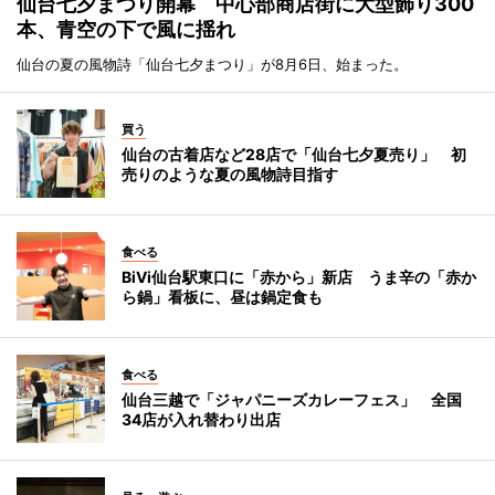
仙台七夕まつり開幕 中心部商店街に大型飾り300
本、青空の下で風に揺れ
仙台の夏の風物詩「仙台七夕まつり」が8月6日、始まった。
買う
仙台の古着店など28店で「仙台七夕夏売り」 初
売りのような夏の風物詩目指す
食べる
BiVi仙台駅東口に「赤から」新店 うま辛の「赤か
ら鍋」看板に、昼は鍋定食も
食べる
仙台三越で「ジャパニーズカレーフェス」 全国
34店が入れ替わり出店