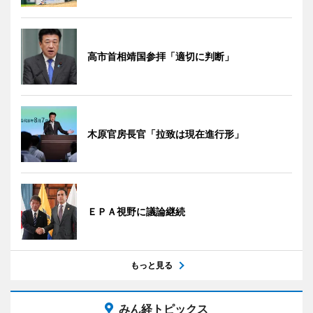
高市首相靖国参拝「適切に判断」
木原官房長官「拉致は現在進行形」
ＥＰＡ視野に議論継続
もっと見る
みん経トピックス