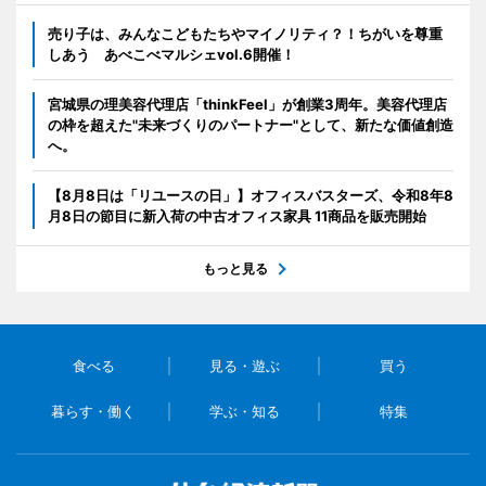
売り子は、みんなこどもたちやマイノリティ？！ちがいを尊重
しあう あべこべマルシェvol.6開催！
宮城県の理美容代理店「thinkFeel」が創業3周年。美容代理店
の枠を超えた"未来づくりのパートナー"として、新たな価値創造
へ。
【8月8日は「リユースの日」】オフィスバスターズ、令和8年8
月8日の節目に新入荷の中古オフィス家具 11商品を販売開始
もっと見る
食べる
見る・遊ぶ
買う
暮らす・働く
学ぶ・知る
特集