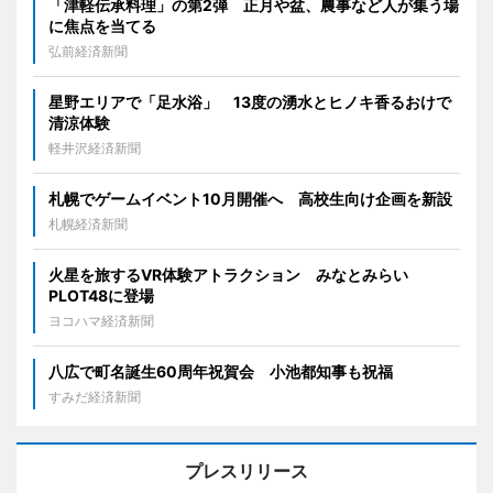
「津軽伝承料理」の第2弾 正月や盆、農事など人が集う場
に焦点を当てる
弘前経済新聞
星野エリアで「足水浴」 13度の湧水とヒノキ香るおけで
清涼体験
軽井沢経済新聞
札幌でゲームイベント10月開催へ 高校生向け企画を新設
札幌経済新聞
火星を旅するVR体験アトラクション みなとみらい
PLOT48に登場
ヨコハマ経済新聞
八広で町名誕生60周年祝賀会 小池都知事も祝福
すみだ経済新聞
プレスリリース