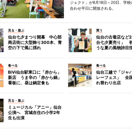
ジェクト」が8月18日～20日、学
合わせ平日に開放される。
見る・遊ぶ
買う
仙台七夕まつり開幕 中心部
仙台の古着店など2
商店街に大型飾り300本、青
台七夕夏売り」 
空の下で風に揺れ
うな夏の風物詩目
食べる
食べる
BiVi仙台駅東口に「赤から」
仙台三越で「ジャ
新店 うま辛の「赤から鍋」
レーフェス」 全国
看板に、昼は鍋定食も
れ替わり出店
見る・遊ぶ
ミュージカル「アニー」仙台
公演へ 宮城在住の小学2年
生も出演