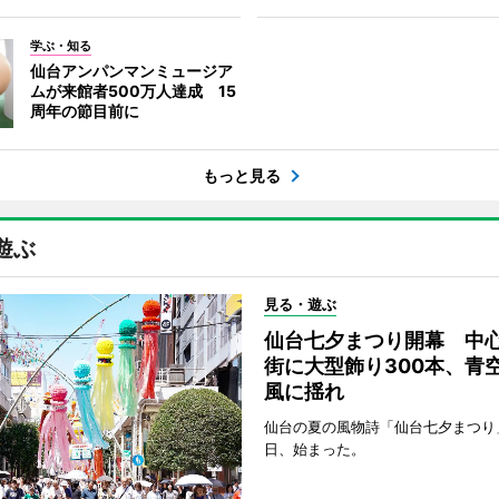
学ぶ・知る
仙台アンパンマンミュージア
ムが来館者500万人達成 15
周年の節目前に
もっと見る
遊ぶ
見る・遊ぶ
仙台七夕まつり開幕 中
街に大型飾り300本、青
風に揺れ
仙台の夏の風物詩「仙台七夕まつり
日、始まった。