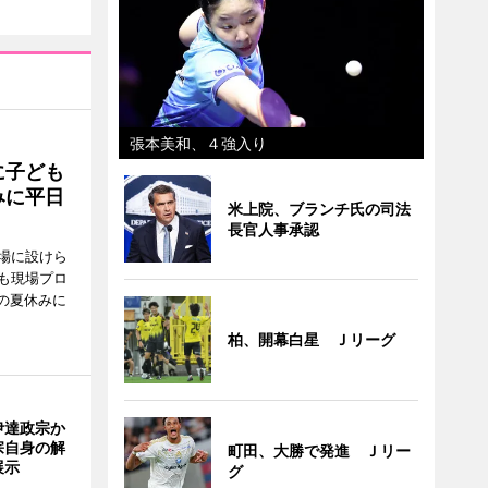
張本美和、４強入り
に子ども
みに平日
米上院、ブランチ氏の司法
長官人事承認
場に設けら
も現場プロ
校の夏休みに
柏、開幕白星 Ｊリーグ
伊達政宗か
宗自身の解
町田、大勝で発進 Ｊリー
展示
グ