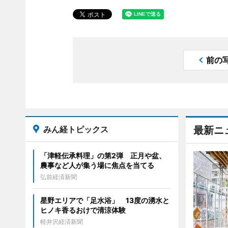
前の
みん経トピックス
最新ニ
「津軽伝承料理」の第2弾 正月や盆、
農事など人が集う場に焦点を当てる
弘前経済新聞
星野エリアで「足水浴」 13度の湧水と
ヒノキ香るおけで清涼体験
軽井沢経済新聞