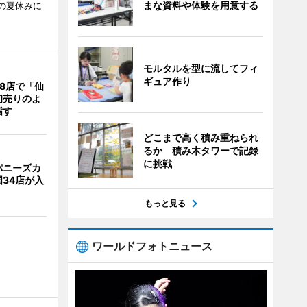
まな資料や体験を用意する
校の夏休みに
モルタルを型に流してフィ
ギュア作り
8店で「仙
初売りのよ
指す
どこまで高く積み重ねられ
るか 積み木タワーで記録
に挑戦
パニーズカ
34店が入
もっと見る
ワールドフォトニュース