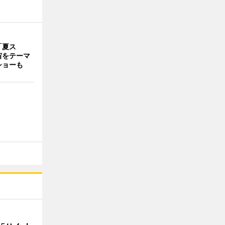
「夏ス
宙をテーマ
ショーも