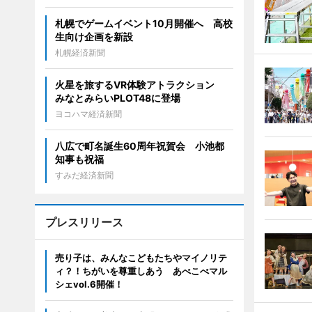
札幌でゲームイベント10月開催へ 高校
生向け企画を新設
札幌経済新聞
火星を旅するVR体験アトラクション
みなとみらいPLOT48に登場
ヨコハマ経済新聞
八広で町名誕生60周年祝賀会 小池都
知事も祝福
すみだ経済新聞
プレスリリース
売り子は、みんなこどもたちやマイノリテ
ィ？！ちがいを尊重しあう あべこべマル
シェvol.6開催！