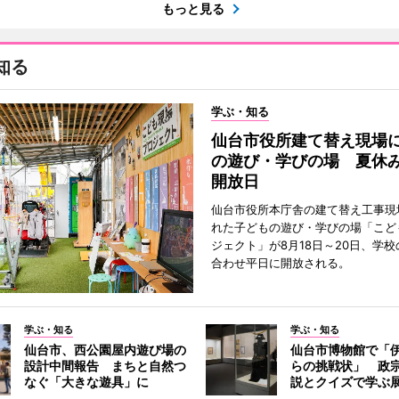
もっと見る
知る
学ぶ・知る
仙台市役所建て替え現場
の遊び・学びの場 夏休
開放日
仙台市役所本庁舎の建て替え工事現
れた子どもの遊び・学びの場「こど
ジェクト」が8月18日～20日、学
合わせ平日に開放される。
学ぶ・知る
学ぶ・知る
仙台市、西公園屋内遊び場の
仙台市博物館で「
設計中間報告 まちと自然つ
らの挑戦状」 政
なぐ「大きな遊具」に
説とクイズで学ぶ