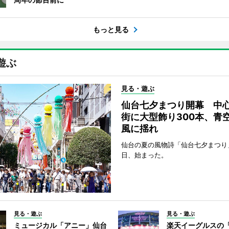
もっと見る
遊ぶ
見る・遊ぶ
仙台七夕まつり開幕 中
街に大型飾り300本、青
風に揺れ
仙台の夏の風物詩「仙台七夕まつり
日、始まった。
見る・遊ぶ
見る・遊ぶ
ミュージカル「アニー」仙台
楽天イーグルスの