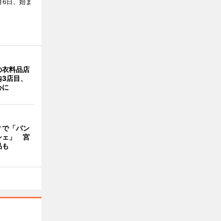
月6日、始ま
の衣料品店
内3店目、
心に
ィで「パン
シェ」 宮
品も