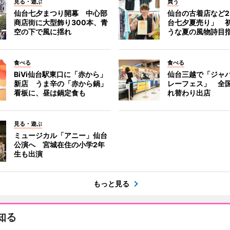
見る・遊ぶ
買う
仙台七夕まつり開幕 中心部
仙台の古着店など2
商店街に大型飾り300本、青
台七夕夏売り」 
空の下で風に揺れ
うな夏の風物詩目
食べる
食べる
BiVi仙台駅東口に「赤から」
仙台三越で「ジャ
新店 うま辛の「赤から鍋」
レーフェス」 全国
看板に、昼は鍋定食も
れ替わり出店
見る・遊ぶ
ミュージカル「アニー」仙台
公演へ 宮城在住の小学2年
生も出演
もっと見る
知る