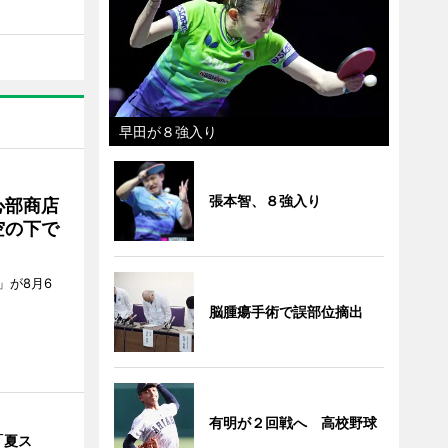
早田が８強入り
張本智、８強入り
心部商店
空の下で
」が8月6
脳腫瘍手術で誤部位摘出
有明が２回戦へ 高校野球
「夏ス