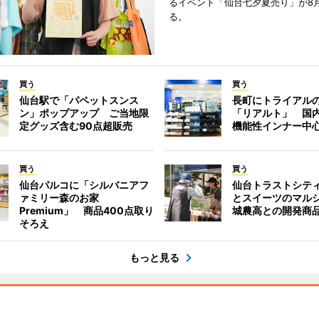
るイベント「仙台七夕夏売り」が8
る。
買う
買う
仙台駅で「パペットスンス
長町にトライアル
ン」ポップアップ ご当地限
「リアルト」 国
定グッズ含む90点超販売
機能性インナー中
買う
買う
仙台パルコに「シルバニアフ
仙台トラストシテ
ァミリー森のお家
とスイーツのマル
Premium」 商品400点取り
城農高との開発商
そろえ
もっと見る