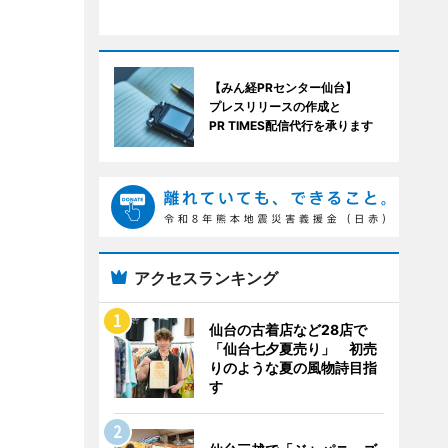
【みん経PRセンター仙台】
プレスリリースの作成と
PR TIMES配信代行を承ります
アクセスランキング
仙台の古着店など28店で
「仙台七夕夏売り」 初売
りのような夏の風物詩目指
す