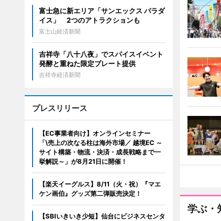
富士急に新エリア「サンエックス パラダ
イス」 2つのアトラクションも
富士山経済新聞
吉祥寺「八十八夜」でスパイスイベント
発酵と重ねた限定プレート提供
吉祥寺経済新聞
プレスリリース
【EC事業者向け】オンラインセミナー
「\売上の次なる柱は海外市場／ 越境EC ～
サイト構築・物流・決済・成長戦略まで一
挙解説～」が8月21日に開催！
【楽天イーグルス】8/11（火・祝）『マエ
ケン画伯』グッズ第二弾販売決定！
学ぶ・
【SBIいきいき少短】仙台にビジネスセンタ