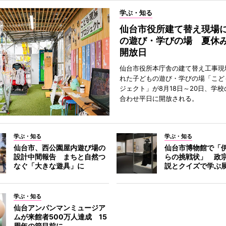
学ぶ・知る
仙台市役所建て替え現場
の遊び・学びの場 夏休
開放日
仙台市役所本庁舎の建て替え工事現
れた子どもの遊び・学びの場「こど
ジェクト」が8月18日～20日、学
合わせ平日に開放される。
学ぶ・知る
学ぶ・知る
仙台市、西公園屋内遊び場の
仙台市博物館で「
設計中間報告 まちと自然つ
らの挑戦状」 政
なぐ「大きな遊具」に
説とクイズで学ぶ
学ぶ・知る
仙台アンパンマンミュージア
ムが来館者500万人達成 15
周年の節目前に