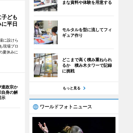
まな資料や体験を用意する
に子ども
みに平日
モルタルを型に流してフィ
ギュア作り
場に設けら
も現場プロ
校の夏休みに
どこまで高く積み重ねられ
るか 積み木タワーで記録
に挑戦
伊達政宗か
もっと見る
宗自身の解
展示
ワールドフォトニュース