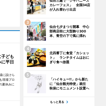
仙台三越で「ジャパニーズ
カレーフェス」 全国34店
が入れ替わり出店
仙台七夕まつり開幕 中心
部商店街に大型飾り300
本、青空の下で風に揺れ
北四番丁に食堂「カシェッ
に子ども
ト」 ランチタイムはおに
みに平日
ぎり食べ放題
場に設けら
「ハイキュー!!」から新た
も現場プロ
に「仙台観光特使」就任
校の夏休みに
秋保にモニュメント設置へ
もっと見る