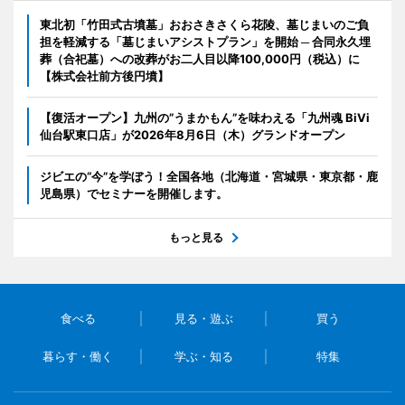
東北初「竹田式古墳墓」おおさきさくら花陵、墓じまいのご負
担を軽減する「墓じまいアシストプラン」を開始 ─ 合同永久埋
葬（合祀墓）への改葬がお二人目以降100,000円（税込）に
【株式会社前方後円墳】
【復活オープン】九州の”うまかもん”を味わえる「九州魂 BiVi
仙台駅東口店」が2026年8月6日（木）グランドオープン
ジビエの“今”を学ぼう！全国各地（北海道・宮城県・東京都・鹿
児島県）でセミナーを開催します。
もっと見る
食べる
見る・遊ぶ
買う
暮らす・働く
学ぶ・知る
特集