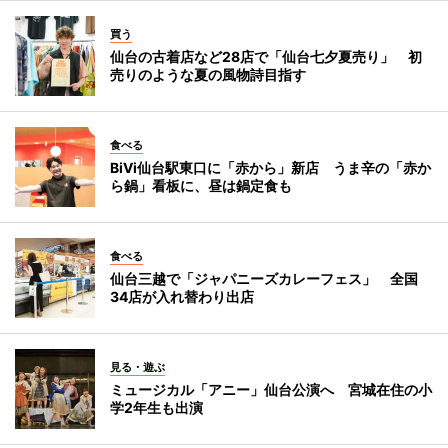
買う
仙台の古着店など28店で「仙台七夕夏売り」 初
売りのような夏の風物詩目指す
食べる
BiVi仙台駅東口に「赤から」新店 うま辛の「赤か
ら鍋」看板に、昼は鍋定食も
食べる
仙台三越で「ジャパニーズカレーフェス」 全国
34店が入れ替わり出店
見る・遊ぶ
ミュージカル「アニー」仙台公演へ 宮城在住の小
学2年生も出演