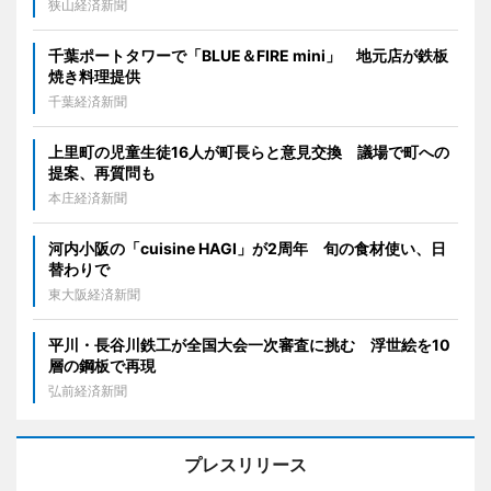
狭山経済新聞
千葉ポートタワーで「BLUE＆FIRE mini」 地元店が鉄板
焼き料理提供
千葉経済新聞
上里町の児童生徒16人が町長らと意見交換 議場で町への
提案、再質問も
本庄経済新聞
河内小阪の「cuisine HAGI」が2周年 旬の食材使い、日
替わりで
東大阪経済新聞
平川・長谷川鉄工が全国大会一次審査に挑む 浮世絵を10
層の鋼板で再現
弘前経済新聞
プレスリリース