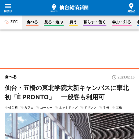
31°C
食べる
見る・遊ぶ
買う
暮らす・働く
学ぶ・知る
食べる
2023.02.16
仙台・五橋の東北学院大新キャンパスに東北
初「È PRONTO」 一般客も利用可
仙台初
カフェ
コーヒー
ホットドッグ
ドリンク
学校
五橋