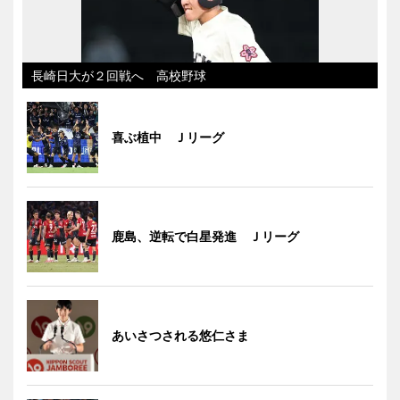
長崎日大が２回戦へ 高校野球
喜ぶ植中 Ｊリーグ
鹿島、逆転で白星発進 Ｊリーグ
あいさつされる悠仁さま