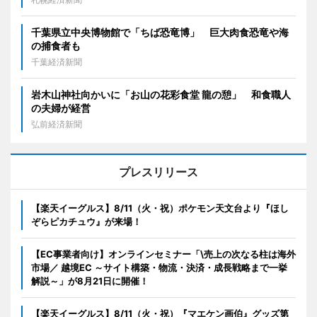
千葉県立中央博物館で「ちば恐竜博」 巨大肉食恐竜や海
の捕食者も
千葉経済新聞
岩木山神社向かいに「お山の花彩食堂 龍の憩」 和食職人
の夫婦が経営
弘前経済新聞
プレスリリース
【楽天イーグルス】8/11（火・祝）ポケモン天文台より『ほし
ぞらピカチュウ』が来場！
【EC事業者向け】オンラインセミナー「\売上の次なる柱は海外
市場／ 越境EC ～サイト構築・物流・決済・成長戦略まで一挙
解説～」が8月21日に開催！
【楽天イーグルス】8/11（火・祝）『マエケン画伯』グッズ第