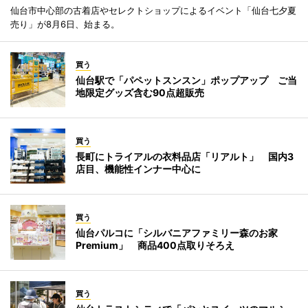
仙台市中心部の古着店やセレクトショップによるイベント「仙台七夕夏
売り」が8月6日、始まる。
買う
仙台駅で「パペットスンスン」ポップアップ ご当
地限定グッズ含む90点超販売
買う
長町にトライアルの衣料品店「リアルト」 国内3
店目、機能性インナー中心に
買う
仙台パルコに「シルバニアファミリー森のお家
Premium」 商品400点取りそろえ
買う