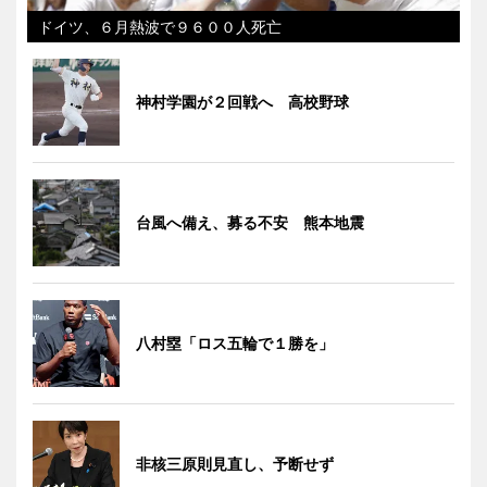
ドイツ、６月熱波で９６００人死亡
神村学園が２回戦へ 高校野球
台風へ備え、募る不安 熊本地震
八村塁「ロス五輪で１勝を」
非核三原則見直し、予断せず