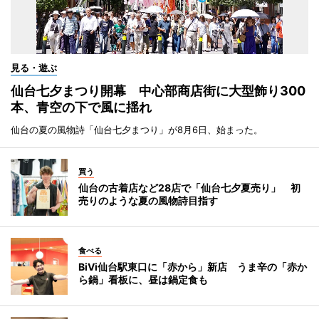
見る・遊ぶ
仙台七夕まつり開幕 中心部商店街に大型飾り300
本、青空の下で風に揺れ
仙台の夏の風物詩「仙台七夕まつり」が8月6日、始まった。
買う
仙台の古着店など28店で「仙台七夕夏売り」 初
売りのような夏の風物詩目指す
食べる
BiVi仙台駅東口に「赤から」新店 うま辛の「赤か
ら鍋」看板に、昼は鍋定食も