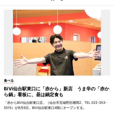
食べる
BiVi仙台駅東口に「赤から」新店 うま辛の「赤か
ら鍋」看板に、昼は鍋定食も
「赤からBiVi仙台駅東口店」（仙台市宮城野区榴岡2、TEL 022-353-
5515）が8月6日、BiVi仙台駅東口4階にオープンする。