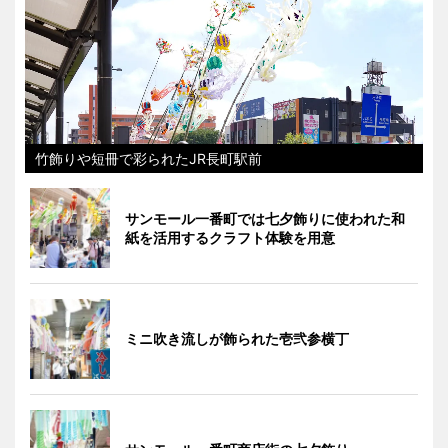
竹飾りや短冊で彩られたJR長町駅前
サンモール一番町では七夕飾りに使われた和
紙を活用するクラフト体験を用意
ミニ吹き流しが飾られた壱弐参横丁