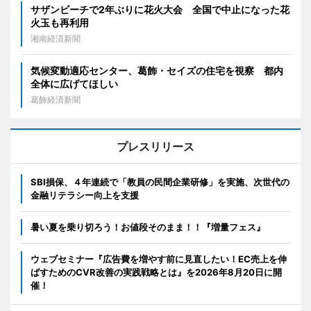
サザンビーチで2年ぶりに花火大会 全国で中止になった花
火玉も再利用
湘南経済新聞
気候変動適応センター、葛飾・セイズの住宅を視察 都内
全体に広げてほしい
葛飾経済新聞
プレスリリース
SBI損保、４年連続で「教員の民間企業研修」を実施、次世代の
金融リテラシー向上を支援
暑い夏を乗り切ろう！お値段そのまま！！『増量フェス』
ウェブセミナー『広告費を増やす前に見直したい！EC売上を伸
ばすためのCVR改善の実践戦略とは』を2026年8月20日に開
催！