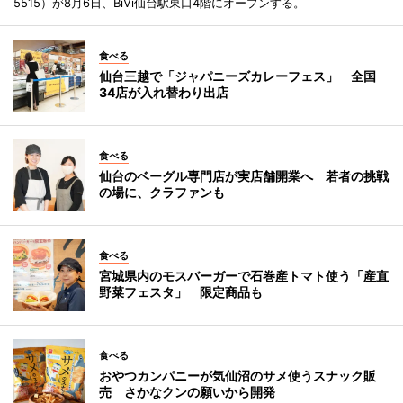
5515）が8月6日、BiVi仙台駅東口4階にオープンする。
食べる
仙台三越で「ジャパニーズカレーフェス」 全国
34店が入れ替わり出店
食べる
仙台のベーグル専門店が実店舗開業へ 若者の挑戦
の場に、クラファンも
食べる
宮城県内のモスバーガーで石巻産トマト使う「産直
野菜フェスタ」 限定商品も
食べる
おやつカンパニーが気仙沼のサメ使うスナック販
売 さかなクンの願いから開発