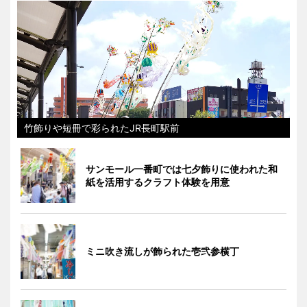
竹飾りや短冊で彩られたJR長町駅前
サンモール一番町では七夕飾りに使われた和
紙を活用するクラフト体験を用意
ミニ吹き流しが飾られた壱弐参横丁