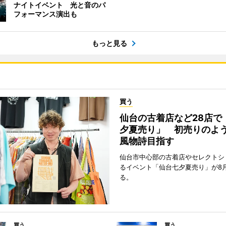
ナイトイベント 光と音のパ
フォーマンス演出も
もっと見る
買う
仙台の古着店など28店で
夕夏売り」 初売りのよ
風物詩目指す
仙台市中心部の古着店やセレクトシ
るイベント「仙台七夕夏売り」が8
る。
買う
買う