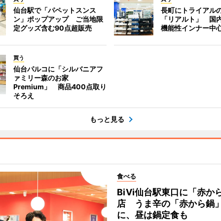
仙台駅で「パペットスンス
長町にトライアル
ン」ポップアップ ご当地限
「リアルト」 国
定グッズ含む90点超販売
機能性インナー中
買う
仙台パルコに「シルバニアフ
ァミリー森のお家
Premium」 商品400点取り
そろえ
もっと見る
食べる
BiVi仙台駅東口に「赤か
店 うま辛の「赤から鍋
に、昼は鍋定食も