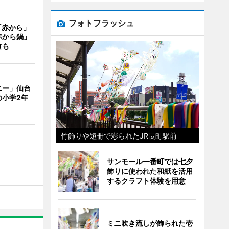
フォトフラッシュ
「赤から」
赤から鍋」
食も
ニー」仙台
の小学2年
竹飾りや短冊で彩られたJR長町駅前
サンモール一番町では七夕
飾りに使われた和紙を活用
するクラフト体験を用意
ミニ吹き流しが飾られた壱