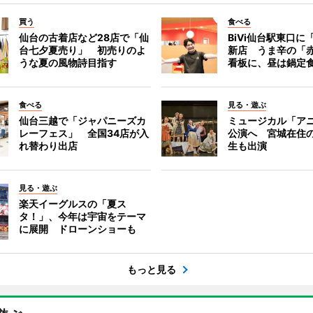
買う
食べる
仙台の古着店など28店で「仙
BiVi仙台駅東口に
台七夕夏売り」 初売りのよ
新店 うま辛の「
うな夏の風物詩目指す
看板に、昼は鍋定
食べる
見る・遊ぶ
仙台三越で「ジャパニーズカ
ミュージカル「ア
レーフェス」 全国34店が入
公演へ 宮城在住
れ替わり出店
生も出演
見る・遊ぶ
楽天イーグルスの「夏ス
タ！」、今年は宇宙をテーマ
に展開 ドローンショーも
もっと見る