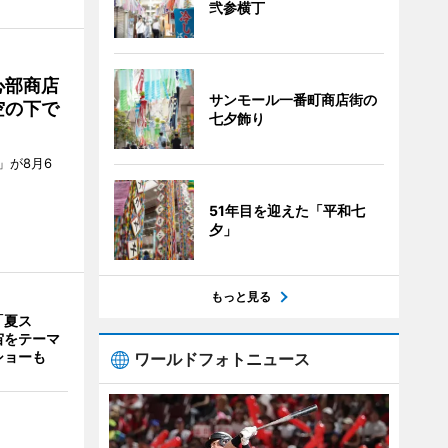
弐参横丁
心部商店
サンモール一番町商店街の
空の下で
七夕飾り
」が8月6
51年目を迎えた「平和七
夕」
もっと見る
「夏ス
宙をテーマ
ショーも
ワールドフォトニュース