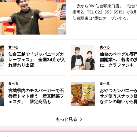
「赤からBiVi仙台駅東口店」（仙台
榴岡2、TEL 022-353-5515）が8月
仙台駅東口4階にオープンする。
食べる
食べる
仙台三越で「ジャパニーズカ
仙台のベーグル専
レーフェス」 全国34店が入
舗開業へ 若者の
れ替わり出店
に、クラファンも
食べる
食べる
宮城県内のモスバーガーで石
おやつカンパニー
巻産トマト使う「産直野菜フ
サメ使うスナック
ェスタ」 限定商品も
なクンの願いから
もっと見る