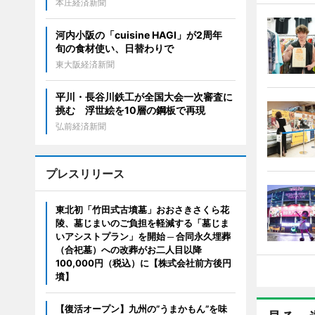
本庄経済新聞
河内小阪の「cuisine HAGI」が2周年
旬の食材使い、日替わりで
東大阪経済新聞
平川・長谷川鉄工が全国大会一次審査に
挑む 浮世絵を10層の鋼板で再現
弘前経済新聞
プレスリリース
東北初「竹田式古墳墓」おおさきさくら花
陵、墓じまいのご負担を軽減する「墓じま
いアシストプラン」を開始 ─ 合同永久埋葬
（合祀墓）への改葬がお二人目以降
100,000円（税込）に【株式会社前方後円
墳】
【復活オープン】九州の”うまかもん”を味