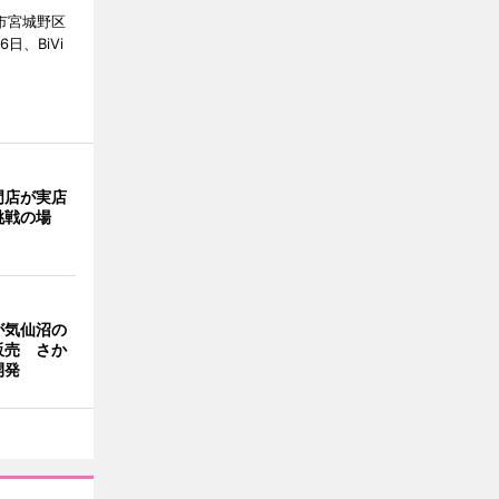
市宮城野区
6日、BiVi
門店が実店
挑戦の場
が気仙沼の
販売 さか
開発