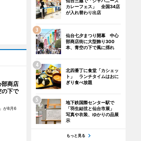
仙台三越で「ジャパニーズ
カレーフェス」 全国34店
が入れ替わり出店
仙台七夕まつり開幕 中心
部商店街に大型飾り300
本、青空の下で風に揺れ
北四番丁に食堂「カシェッ
ト」 ランチタイムはおに
ぎり食べ放題
心部商店
空の下で
地下鉄国際センター駅で
「羽生結弦と仙台市展」
」が8月6
写真や衣装、ゆかりの品展
示
もっと見る