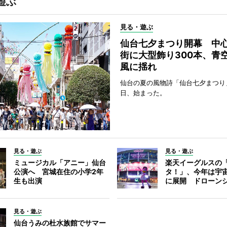
遊ぶ
見る・遊ぶ
仙台七夕まつり開幕 中
街に大型飾り300本、青
風に揺れ
仙台の夏の風物詩「仙台七夕まつり
日、始まった。
見る・遊ぶ
見る・遊ぶ
ミュージカル「アニー」仙台
楽天イーグルスの
公演へ 宮城在住の小学2年
タ！」、今年は宇
生も出演
に展開 ドローン
見る・遊ぶ
仙台うみの杜水族館でサマー