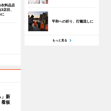
の衣料品店
内3店目、
心に
平和への祈り、灯籠流しに
もっと見る
ら」新
」看板