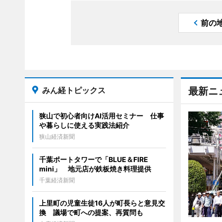
前の
みん経トピックス
最新ニ
狭山で初心者向けAI活用セミナー 仕事
や暮らしに使える実践法紹介
狭山経済新聞
千葉ポートタワーで「BLUE＆FIRE
mini」 地元店が鉄板焼き料理提供
千葉経済新聞
上里町の児童生徒16人が町長らと意見交
換 議場で町への提案、再質問も