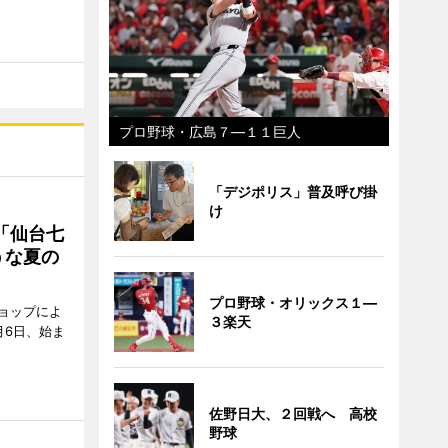
プロ野球・広島７―１１巨人
「デジポリス」普及呼び掛
け
「仙台七
うな夏の
プロ野球・オリックス１―
ョップによ
３楽天
月6日、始ま
佐野日大、２回戦へ 高校
野球