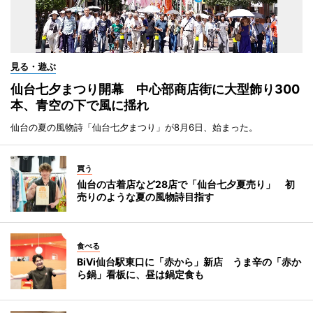
見る・遊ぶ
仙台七夕まつり開幕 中心部商店街に大型飾り300
本、青空の下で風に揺れ
仙台の夏の風物詩「仙台七夕まつり」が8月6日、始まった。
買う
仙台の古着店など28店で「仙台七夕夏売り」 初
売りのような夏の風物詩目指す
食べる
BiVi仙台駅東口に「赤から」新店 うま辛の「赤か
ら鍋」看板に、昼は鍋定食も