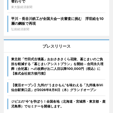
替わりで
東大阪経済新聞
平川・長谷川鉄工が全国大会一次審査に挑む 浮世絵を10
層の鋼板で再現
弘前経済新聞
プレスリリース
東北初「竹田式古墳墓」おおさきさくら花陵、墓じまいのご負
担を軽減する「墓じまいアシストプラン」を開始 ─ 合同永久埋
葬（合祀墓）への改葬がお二人目以降100,000円（税込）に
【株式会社前方後円墳】
【復活オープン】九州の”うまかもん”を味わえる「九州魂 BiVi
仙台駅東口店」が2026年8月6日（木）グランドオープン
ジビエの“今”を学ぼう！全国各地（北海道・宮城県・東京都・鹿
児島県）でセミナーを開催します。