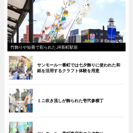
竹飾りや短冊で彩られたJR長町駅前
サンモール一番町では七夕飾りに使われた和
紙を活用するクラフト体験を用意
ミニ吹き流しが飾られた壱弐参横丁