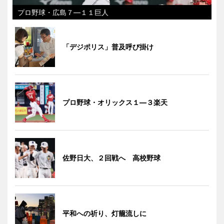
プロ野球・広島７―１１巨人
「デジポリス」普及呼び掛け
プロ野球・オリックス１―３楽天
佐野日大、２回戦へ 高校野球
平和への祈り、灯籠流しに