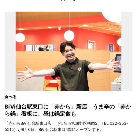
食べる
BiVi仙台駅東口に「赤から」新店 うま辛の「赤か
ら鍋」看板に、昼は鍋定食も
「赤からBiVi仙台駅東口店」（仙台市宮城野区榴岡2、TEL 022-353-
5515）が8月6日、BiVi仙台駅東口4階にオープンする。