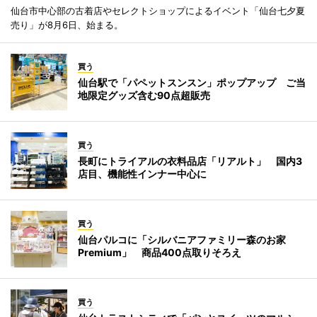
仙台市中心部の古着店やセレクトショップによるイベント「仙台七夕夏
売り」が8月6日、始まる。
買う
仙台駅で「パペットスンスン」ポップアップ ご当
地限定グッズ含む90点超販売
買う
長町にトライアルの衣料品店「リアルト」 国内3
店目、機能性インナー中心に
買う
仙台パルコに「シルバニアファミリー森のお家
Premium」 商品400点取りそろえ
買う