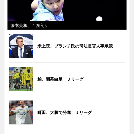
張本美和、４強入り
米上院、ブランチ氏の司法長官人事承認
柏、開幕白星 Ｊリーグ
町田、大勝で発進 Ｊリーグ