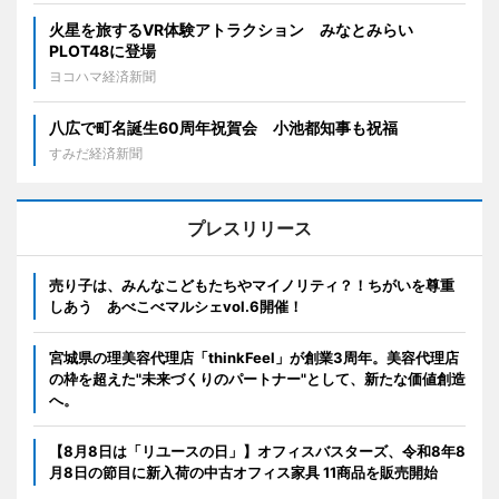
火星を旅するVR体験アトラクション みなとみらい
PLOT48に登場
ヨコハマ経済新聞
八広で町名誕生60周年祝賀会 小池都知事も祝福
すみだ経済新聞
プレスリリース
売り子は、みんなこどもたちやマイノリティ？！ちがいを尊重
しあう あべこべマルシェvol.6開催！
宮城県の理美容代理店「thinkFeel」が創業3周年。美容代理店
の枠を超えた"未来づくりのパートナー"として、新たな価値創造
へ。
【8月8日は「リユースの日」】オフィスバスターズ、令和8年8
月8日の節目に新入荷の中古オフィス家具 11商品を販売開始