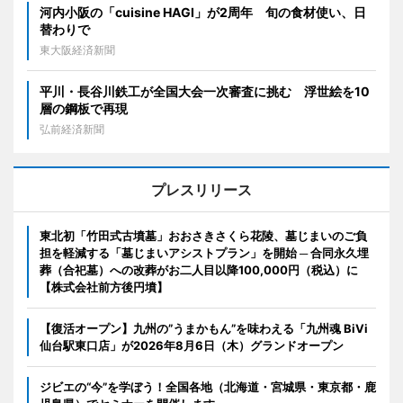
河内小阪の「cuisine HAGI」が2周年 旬の食材使い、日
替わりで
東大阪経済新聞
平川・長谷川鉄工が全国大会一次審査に挑む 浮世絵を10
層の鋼板で再現
弘前経済新聞
プレスリリース
東北初「竹田式古墳墓」おおさきさくら花陵、墓じまいのご負
担を軽減する「墓じまいアシストプラン」を開始 ─ 合同永久埋
葬（合祀墓）への改葬がお二人目以降100,000円（税込）に
【株式会社前方後円墳】
【復活オープン】九州の”うまかもん”を味わえる「九州魂 BiVi
仙台駅東口店」が2026年8月6日（木）グランドオープン
ジビエの“今”を学ぼう！全国各地（北海道・宮城県・東京都・鹿