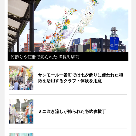
竹飾りや短冊で彩られたJR長町駅前
サンモール一番町では七夕飾りに使われた和
紙を活用するクラフト体験を用意
ミニ吹き流しが飾られた壱弐参横丁