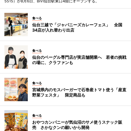
5515）が8月6日、BiVi仙台駅東口4階にオープンする。
食べる
仙台三越で「ジャパニーズカレーフェス」 全国
34店が入れ替わり出店
食べる
仙台のベーグル専門店が実店舗開業へ 若者の挑戦
の場に、クラファンも
食べる
宮城県内のモスバーガーで石巻産トマト使う「産直
野菜フェスタ」 限定商品も
食べる
おやつカンパニーが気仙沼のサメ使うスナック販
売 さかなクンの願いから開発