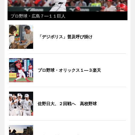
プロ野球・広島７―１１巨人
「デジポリス」普及呼び掛け
プロ野球・オリックス１―３楽天
佐野日大、２回戦へ 高校野球