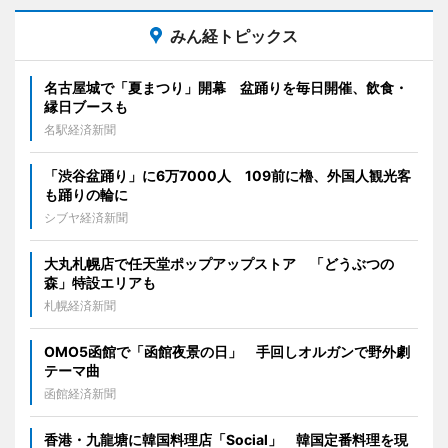
みん経トピックス
名古屋城で「夏まつり」開幕 盆踊りを毎日開催、飲食・
縁日ブースも
名駅経済新聞
「渋谷盆踊り」に6万7000人 109前に櫓、外国人観光客
も踊りの輪に
シブヤ経済新聞
大丸札幌店で任天堂ポップアップストア 「どうぶつの
森」特設エリアも
札幌経済新聞
OMO5函館で「函館夜景の日」 手回しオルガンで野外劇
テーマ曲
函館経済新聞
香港・九龍塘に韓国料理店「Social」 韓国定番料理を現