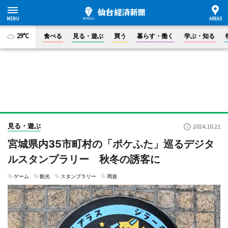
29°C
食べる
見る・遊ぶ
買う
暮らす・働く
学ぶ・知る
見る・遊ぶ
2024.10.21
宮城県内35市町村の「ポケふた」巡るデジタ
ルスタンプラリー 秋冬の誘客に
ゲーム
観光
スタンプラリー
周遊