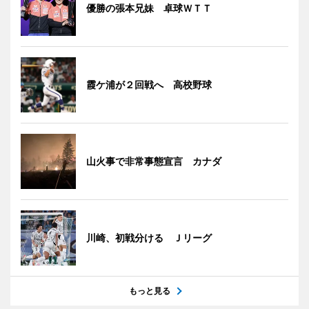
優勝の張本兄妹 卓球ＷＴＴ
霞ケ浦が２回戦へ 高校野球
山火事で非常事態宣言 カナダ
川崎、初戦分ける Ｊリーグ
もっと見る