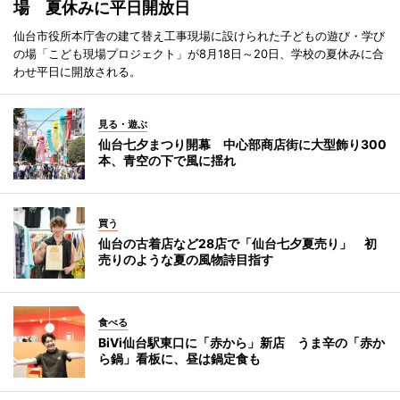
場 夏休みに平日開放日
仙台市役所本庁舎の建て替え工事現場に設けられた子どもの遊び・学び
の場「こども現場プロジェクト」が8月18日～20日、学校の夏休みに合
わせ平日に開放される。
見る・遊ぶ
仙台七夕まつり開幕 中心部商店街に大型飾り300
本、青空の下で風に揺れ
買う
仙台の古着店など28店で「仙台七夕夏売り」 初
売りのような夏の風物詩目指す
食べる
BiVi仙台駅東口に「赤から」新店 うま辛の「赤か
ら鍋」看板に、昼は鍋定食も