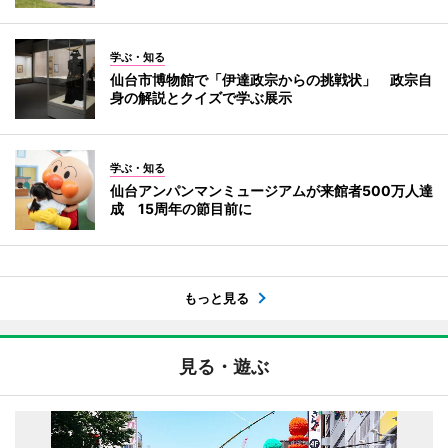
学ぶ・知る
仙台市博物館で「伊達政宗からの挑戦状」 政宗自
身の解説とクイズで学ぶ展示
学ぶ・知る
仙台アンパンマンミュージアムが来館者500万人達
成 15周年の節目前に
もっと見る
見る・遊ぶ