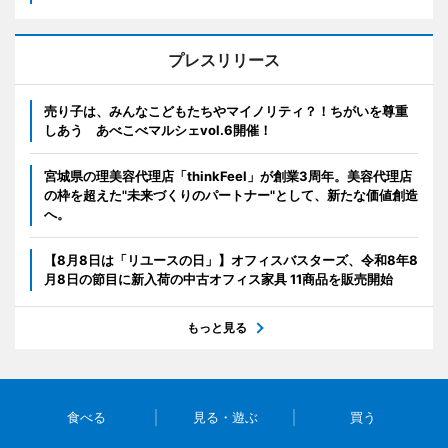
プレスリリース
売り子は、みんなこどもたちやマイノリティ？！ちがいを尊重
しあう あべこべマルシェvol.6開催！
宮城県の理美容代理店「thinkFeel」が創業3周年。美容代理店
の枠を超えた"未来づくりのパートナー"として、新たな価値創造
へ。
【8月8日は「リユースの日」】オフィスバスターズ、令和8年8
月8日の節目に新入荷の中古オフィス家具 11商品を販売開始
もっと見る
食べる
見る・遊ぶ
買う