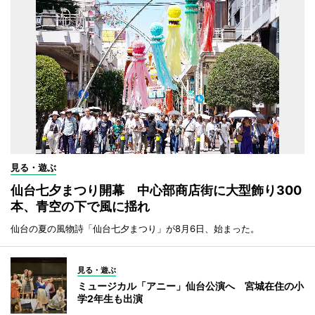
見る・遊ぶ
仙台七夕まつり開幕 中心部商店街に大型飾り300
本、青空の下で風に揺れ
仙台の夏の風物詩「仙台七夕まつり」が8月6日、始まった。
見る・遊ぶ
ミュージカル「アニー」仙台公演へ 宮城在住の小
学2年生も出演