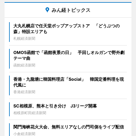
みん経トピックス
大丸札幌店で任天堂ポップアップストア 「どうぶつの
森」特設エリアも
札幌経済新聞
OMO5函館で「函館夜景の日」 手回しオルガンで野外劇
テーマ曲
函館経済新聞
香港・九龍塘に韓国料理店「Social」 韓国定番料理を現
代風に
香港経済新聞
SC相模原、熊本と引き分け J3リーグ開幕
相模原町田経済新聞
関門海峡花火大会、無料エリアなしの門司側をライブ配信
小倉経済新聞