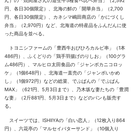
ん）の「焼肉屋さんの道生牛5種食べ比べ弁当」（2,592
円、各日30個限定）、北海の鮮の「開華弁当」（2,700
円、各日30個限定）、カネシマ嶋田商店の「かにづくし
弁当」（2,970円）など、北海道の特産品をふんだんに使
った商品を並べる。
トヨニシファームの「豊西牛おびひろカルビ串」（1本
486円）、ふくどりの「鶏手羽揚げのりしお」（100グラ
ム486円）、マルヒロ太田食品の「ジャンボカニコロッ
ケ」（1個648円）、北海道一直売の「ジャンボいかめ
し」（1個972円）などの総菜、でぷぱんの「でぷぱん
MAX」（621円、5月3日まで）、乃木坂な妻たちの「豊潤
な妻」（2斤881円、5月3日まで）などのパンも販売す
る。
スイーツでは、ISHIIYAの「白い恋人」（12枚入り864
円）、六花亭の「マルセイバターサンド」（10個入り