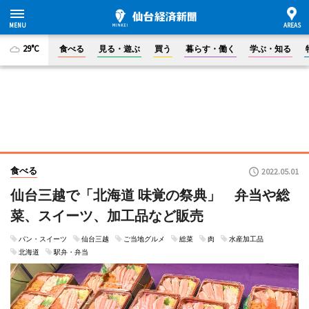
29°C
食べる
見る・遊ぶ
買う
暮らす・働く
学ぶ・知る
食べる
2022.05.01
仙台三越で「北海道 味覚の祭典」 弁当や総
菜、スイーツ、加工品など販売
パン・スイーツ
仙台三越
ご当地グルメ
総菜
肉
水産加工品
北海道
駅弁・弁当