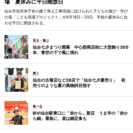
場 夏休みに平日開放日
仙台市役所本庁舎の建て替え工事現場に設けられた子どもの遊び・学び
の場「こども現場プロジェクト」が8月18日～20日、学校の夏休みに合
わせ平日に開放される。
見る・遊ぶ
仙台七夕まつり開幕 中心部商店街に大型飾り300
本、青空の下で風に揺れ
買う
仙台の古着店など28店で「仙台七夕夏売り」 初
売りのような夏の風物詩目指す
食べる
BiVi仙台駅東口に「赤から」新店 うま辛の「赤か
ら鍋」看板に、昼は鍋定食も