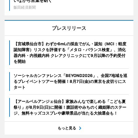
いながら言葉を紡ぐ
飯田経済新聞
プレスリリース
【宮城県仙台市】わずか6mLの採血でがん・認知（MCI：軽度
認知障害）リスクを評価する「メタロ・バランス検査」、消化
器内科・内視鏡内科 クレアクリニックにて9月以降の予約受付
を開始
ソーシャルカンファレンス「BEYOND2026」、全国7地域を巡
るプレイベントツアーを開催！8月7日(金)の東京を皮切りにス
タート
【アールベルアンジェ仙台】家族みんなで楽しめる「こども夏
祭り」が8月9日(日)に開催！腹話術やみちのく織姫隊のステー
ジ、無料キッズコスプレや豪華景品が当たる大抽選会も！
もっと見る