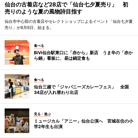
仙台の古着店など28店で「仙台七夕夏売り」 初
売りのような夏の風物詩目指す
仙台市中心部の古着店やセレクトショップによるイベント「仙台七夕夏
売り」が8月6日、始まる。
食べる
BiVi仙台駅東口に「赤から」新店 うま辛の「赤か
ら鍋」看板に、昼は鍋定食も
食べる
仙台三越で「ジャパニーズカレーフェス」 全国
34店が入れ替わり出店
見る・遊ぶ
ミュージカル「アニー」仙台公演へ 宮城在住の小
学2年生も出演