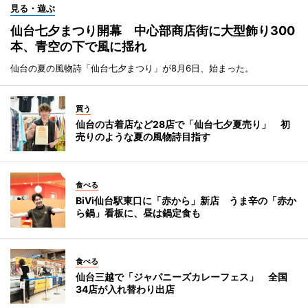
見る・遊ぶ
仙台七夕まつり開幕 中心部商店街に大型飾り300
本、青空の下で風に揺れ
仙台の夏の風物詩「仙台七夕まつり」が8月6日、始まった。
買う
仙台の古着店など28店で「仙台七夕夏売り」 初
売りのような夏の風物詩目指す
食べる
BiVi仙台駅東口に「赤から」新店 うま辛の「赤か
ら鍋」看板に、昼は鍋定食も
食べる
仙台三越で「ジャパニーズカレーフェス」 全国
34店が入れ替わり出店