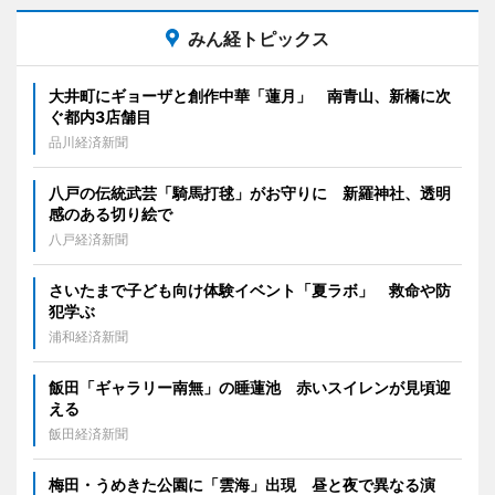
みん経トピックス
大井町にギョーザと創作中華「蓮月」 南青山、新橋に次
ぐ都内3店舗目
品川経済新聞
八戸の伝統武芸「騎馬打毬」がお守りに 新羅神社、透明
感のある切り絵で
八戸経済新聞
さいたまで子ども向け体験イベント「夏ラボ」 救命や防
犯学ぶ
浦和経済新聞
飯田「ギャラリー南無」の睡蓮池 赤いスイレンが見頃迎
える
飯田経済新聞
梅田・うめきた公園に「雲海」出現 昼と夜で異なる演