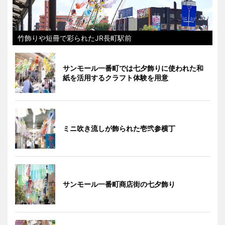
竹飾りや短冊で彩られたJR長町駅前
サンモール一番町では七夕飾りに使われた和
紙を活用するクラフト体験を用意
ミニ吹き流しが飾られた壱弐参横丁
サンモール一番町商店街の七夕飾り