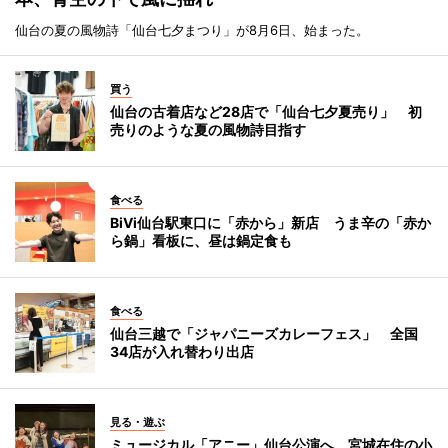
仙台の夏の風物詩「仙台七夕まつり」が8月6日、始まった。
買う
仙台の古着店など28店で「仙台七夕夏売り」 初
売りのような夏の風物詩目指す
食べる
BiVi仙台駅東口に「赤から」新店 うま辛の「赤か
ら鍋」看板に、昼は鍋定食も
食べる
仙台三越で「ジャパニーズカレーフェス」 全国
34店が入れ替わり出店
見る・遊ぶ
ミュージカル「アニー」仙台公演へ 宮城在住の小