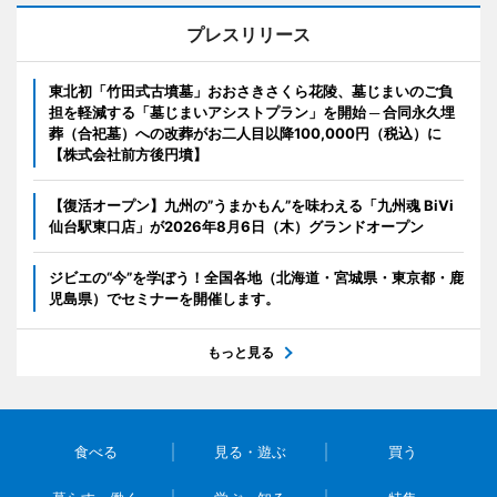
プレスリリース
東北初「竹田式古墳墓」おおさきさくら花陵、墓じまいのご負
担を軽減する「墓じまいアシストプラン」を開始 ─ 合同永久埋
葬（合祀墓）への改葬がお二人目以降100,000円（税込）に
【株式会社前方後円墳】
【復活オープン】九州の”うまかもん”を味わえる「九州魂 BiVi
仙台駅東口店」が2026年8月6日（木）グランドオープン
ジビエの“今”を学ぼう！全国各地（北海道・宮城県・東京都・鹿
児島県）でセミナーを開催します。
もっと見る
食べる
見る・遊ぶ
買う