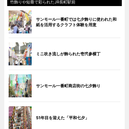
竹飾りや短冊で彩られたJR長町駅前
サンモール一番町では七夕飾りに使われた和
紙を活用するクラフト体験を用意
ミニ吹き流しが飾られた壱弐参横丁
サンモール一番町商店街の七夕飾り
51年目を迎えた「平和七夕」